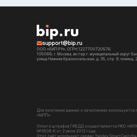
support@bip.ru
ООО «БИП.РУ», ОГРН 1227700720576.
105066, г. Москва, вн.тер.г. муниципальный округ Б
улица Нижняя Красносельская, д. 35, стр. 9, помещ. 
Для получения данных о начислениях используетс
«МПП».
Оплата штрафов ГИБДД осуществляется НКО «МОНЕ
№3508-К от 2 июля 2012 года.
Этот сайт использует сервис Yandex SmartCaptcha