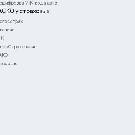
сшифровка VIN кода авто
АСКО у страховых
сгосстрах
гласие
СК
ьфаСтрахование
АКС
нессанс