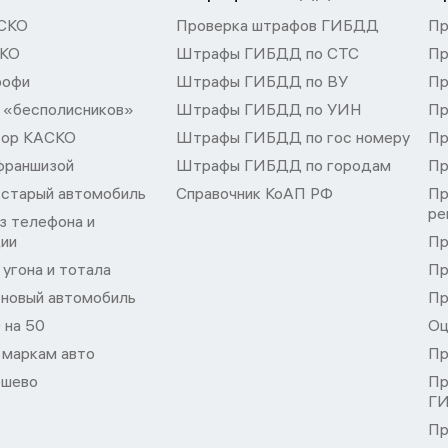
СКО
Проверка штрафов ГИБДД
Пр
СКО
Штрафы ГИБДД по СТС
Пр
рофи
Штрафы ГИБДД по ВУ
Пр
 «бесполисников»
Штрафы ГИБДД по УИН
Пр
тор КАСКО
Штрафы ГИБДД по гос номеру
Пр
франшизой
Штрафы ГИБДД по городам
Пр
 старый автомобиль
Справочник КоАП РФ
Пр
ре
з телефона и
ции
Пр
угона и тотала
Пр
 новый автомобиль
Пр
 на 50
Оц
 маркам авто
Пр
шево
Пр
Г
Пр