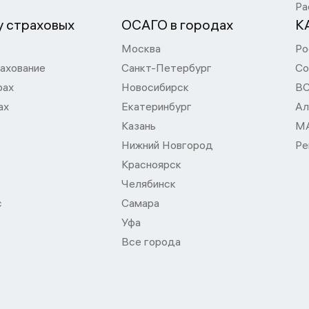
Ра
 страховых
ОСАГО в городах
К
Москва
Ро
ахование
Санкт-Петербург
Со
рах
Новосибирск
В
ах
Екатеринбург
Ал
Казань
М
Нижний Новгород
Ре
Красноярск
Челябинск
с
Самара
Уфа
Все города