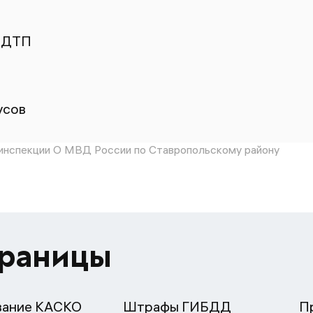
 ДТП
усов
инспекции О МВД России по Ставропольскому району
траницы
вание КАСКО
Штрафы ГИБДД
П