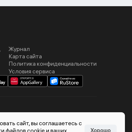
Д
Журнал
Карта сайта
Политика конфиденциальности
Условия сервиса
темия Лебедева
вать сайт, вы соглашаетесь с
и файлов cookie и ваших
Хорошо