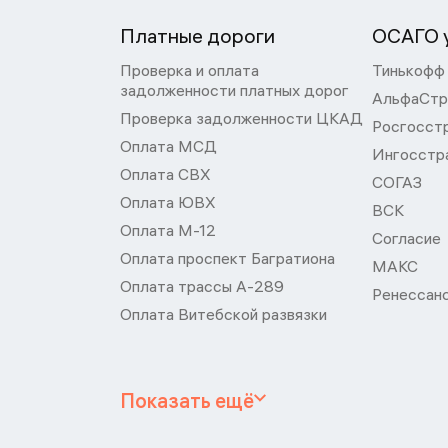
Платные дороги
ОСАГО у
Проверка и оплата
Тинькофф
задолженности платных дорог
АльфаСтр
Проверка задолженности ЦКАД
Росгосст
Оплата МСД
Ингосстр
Оплата СВХ
СОГАЗ
Оплата ЮВХ
ВСК
Оплата М-12
Согласие
Оплата проспект Багратиона
МАКС
Оплата трассы А-289
Ренессан
Оплата Витебской развязки
Показать ещё