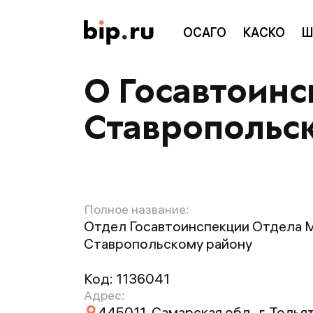
ОСАГО
КАСКО
Ш
О Госавтоинс
Ставропольс
Полное название:
Отдел Госавтоинспекции Отдела 
Ставропольскому району
Код:
1136041
Адрес:
445011, Самарская обл., г. Тольят