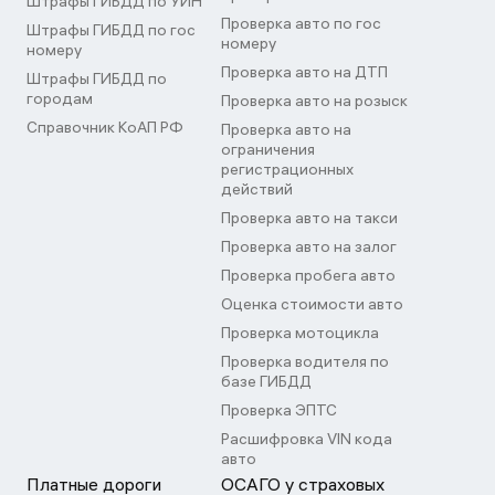
Штрафы ГИБДД по УИН
Проверка авто по гос
Штрафы ГИБДД по гос
номеру
номеру
Проверка авто на ДТП
Штрафы ГИБДД по
городам
Проверка авто на розыск
Справочник КоАП РФ
Проверка авто на
ограничения
регистрационных
действий
Проверка авто на такси
Проверка авто на залог
Проверка пробега авто
Оценка стоимости авто
Проверка мотоцикла
Проверка водителя по
базе ГИБДД
Проверка ЭПТС
Расшифровка VIN кода
авто
Платные дороги
ОСАГО у страховых