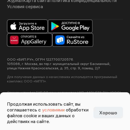
Журнал
Карта сайта
Политика конфиденциальности
Условия сервиса
ООО «БИП.РУ», ОГРН 1227700720576.
105066, г. Москва, вн.тер.г. муниципальный округ Басманный,
улица Нижняя Красносельская, д. 35, стр. 9, помещ. 2/7
Для получения данных о начислениях используется программный
комплекс ООО «МПП».
Оплата штрафов ГИБДД осуществляется НКО «МОНЕТА.РУ» (ООО).
Лицензия ЦБ РФ №3508-К от 2 июля 2012 года.
Этот сайт использует сервис Yandex SmartCaptcha, пользуясь
Продолжая использовать сайт, вы
нашими сервисами вы соглашаетесь с
условиями обработки данных
соглашаетесь с
условиями
обработки
Yandex SmartCaptcha
.
Хорошо
Задизайнено в
Студии
файлов cookie и ваших данных о
Артемия Лебедева
действиях на сайте.