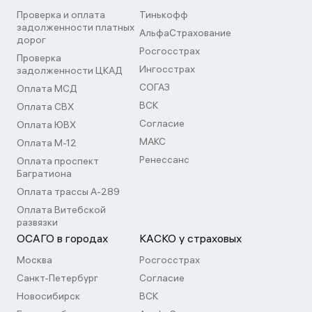
Проверка и оплата
Тинькофф
задолженности платных
АльфаСтрахование
дорог
Росгосстрах
Проверка
Ингосстрах
задолженности ЦКАД
СОГАЗ
Оплата МСД
ВСК
Оплата СВХ
Согласие
Оплата ЮВХ
МАКС
Оплата М-12
Ренессанс
Оплата проспект
Багратиона
Оплата трассы А-289
Оплата Витебской
развязки
ОСАГО в городах
КАСКО у страховых
Москва
Росгосстрах
Санкт-Петербург
Согласие
Новосибирск
ВСК