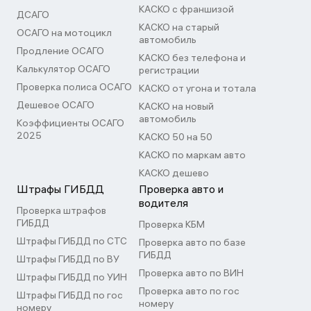
КАСКО с франшизой
ДСАГО
КАСКО на старый
ОСАГО на мотоцикл
автомобиль
Продление ОСАГО
КАСКО без телефона и
Калькулятор ОСАГО
регистрации
Проверка полиса ОСАГО
КАСКО от угона и тотала
Дешевое ОСАГО
КАСКО на новый
автомобиль
Коэффициенты ОСАГО
2025
КАСКО 50 на 50
КАСКО по маркам авто
КАСКО дешево
Штрафы ГИБДД
Проверка авто и
водителя
Проверка штрафов
ГИБДД
Проверка КБМ
Штрафы ГИБДД по СТС
Проверка авто по базе
ГИБДД
Штрафы ГИБДД по ВУ
Проверка авто по ВИН
Штрафы ГИБДД по УИН
Проверка авто по гос
Штрафы ГИБДД по гос
номеру
номеру