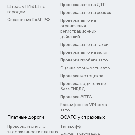
Проверка авто на ДТП
Штрафы ГИБДД по
городам
Проверка авто на розыск
Справочник КоАП РФ
Проверка авто на
ограничения
регистрационных
действий
Проверка авто на такси
Проверка авто на залог
Проверка пробега авто
Оценка стоимости авто
Проверка мотоцикла
Проверка водителя по
базе ГИБДД
Проверка ЭПТС
Расшифровка VIN кода
авто
Платные дороги
ОСАГО у страховых
Проверка и оплата
Тинькофф
задолженности платных
АльфаСтрахование