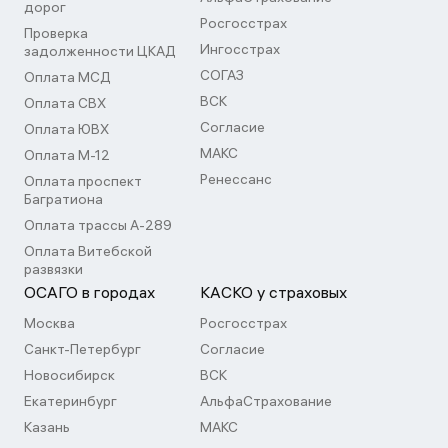
дорог
Росгосстрах
Проверка
Ингосстрах
задолженности ЦКАД
СОГАЗ
Оплата МСД
ВСК
Оплата СВХ
Согласие
Оплата ЮВХ
МАКС
Оплата М-12
Ренессанс
Оплата проспект
Багратиона
Оплата трассы А-289
Оплата Витебской
развязки
ОСАГО в городах
КАСКО у страховых
Москва
Росгосстрах
Санкт-Петербург
Согласие
Новосибирск
ВСК
Екатеринбург
АльфаСтрахование
Казань
МАКС