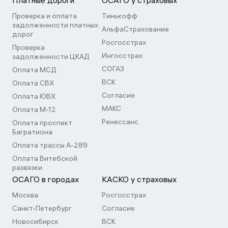
Платные дороги
ОСАГО у страховых
Проверка и оплата
Тинькофф
задолженности платных
АльфаСтрахование
дорог
Росгосстрах
Проверка
Ингосстрах
задолженности ЦКАД
СОГАЗ
Оплата МСД
ВСК
Оплата СВХ
Согласие
Оплата ЮВХ
МАКС
Оплата М-12
Ренессанс
Оплата проспект
Багратиона
Оплата трассы А-289
Оплата Витебской
развязки
ОСАГО в городах
КАСКО у страховых
Москва
Росгосстрах
Санкт-Петербург
Согласие
Новосибирск
ВСК