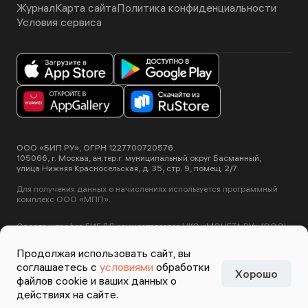
Журнал
Карта сайта
Политика конфиденциальности
Условия сервиса
ООО «БИП.РУ», ОГРН 1227700720576.
105066, г. Москва, вн.тер.г. муниципальный округ Басманный,
улица Нижняя Красносельская, д. 35, стр. 9, помещ. 2/7
Для получения данных о начислениях используется программный
комплекс ООО «МПП».
Оплата штрафов ГИБДД осуществляется НКО «МОНЕТА.РУ» (ООО).
Лицензия ЦБ РФ №3508-К от 2 июля 2012 года.
Этот сайт использует сервис Yandex SmartCaptcha, пользуясь
Продолжая использовать сайт, вы
нашими сервисами вы соглашаетесь с
условиями обработки данных
соглашаетесь с
условиями
обработки
Yandex SmartCaptcha
.
Хорошо
Задизайнено в
Студии
файлов cookie и ваших данных о
Артемия Лебедева
действиях на сайте.