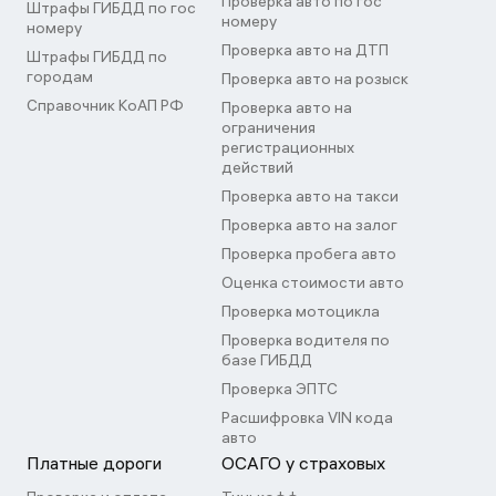
Проверка авто по гос
Штрафы ГИБДД по гос
номеру
номеру
Проверка авто на ДТП
Штрафы ГИБДД по
городам
Проверка авто на розыск
Справочник КоАП РФ
Проверка авто на
ограничения
регистрационных
действий
Проверка авто на такси
Проверка авто на залог
Проверка пробега авто
Оценка стоимости авто
Проверка мотоцикла
Проверка водителя по
базе ГИБДД
Проверка ЭПТС
Расшифровка VIN кода
авто
Платные дороги
ОСАГО у страховых