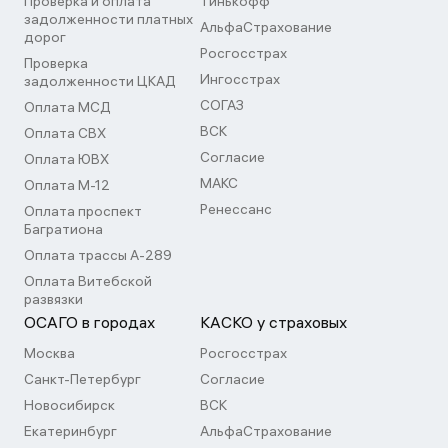
Проверка и оплата
Тинькофф
задолженности платных
АльфаСтрахование
дорог
Росгосстрах
Проверка
Ингосстрах
задолженности ЦКАД
СОГАЗ
Оплата МСД
ВСК
Оплата СВХ
Согласие
Оплата ЮВХ
МАКС
Оплата М-12
Ренессанс
Оплата проспект
Багратиона
Оплата трассы А-289
Оплата Витебской
развязки
ОСАГО в городах
КАСКО у страховых
Москва
Росгосстрах
Санкт-Петербург
Согласие
Новосибирск
ВСК
Екатеринбург
АльфаСтрахование