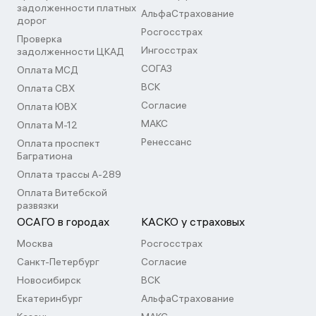
задолженности платных
АльфаСтрахование
дорог
Росгосстрах
Проверка
Ингосстрах
задолженности ЦКАД
СОГАЗ
Оплата МСД
ВСК
Оплата СВХ
Согласие
Оплата ЮВХ
МАКС
Оплата М-12
Ренессанс
Оплата проспект
Багратиона
Оплата трассы А-289
Оплата Витебской
развязки
ОСАГО в городах
КАСКО у страховых
Москва
Росгосстрах
Санкт-Петербург
Согласие
Новосибирск
ВСК
Екатеринбург
АльфаСтрахование