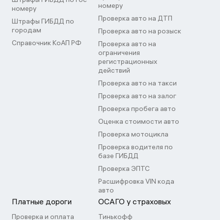
номеру
номеру
Проверка авто на ДТП
Штрафы ГИБДД по
городам
Проверка авто на розыск
Справочник КоАП РФ
Проверка авто на
ограничения
регистрационных
действий
Проверка авто на такси
Проверка авто на залог
Проверка пробега авто
Оценка стоимости авто
Проверка мотоцикла
Проверка водителя по
базе ГИБДД
Проверка ЭПТС
Расшифровка VIN кода
авто
Платные дороги
ОСАГО у страховых
Проверка и оплата
Тинькофф