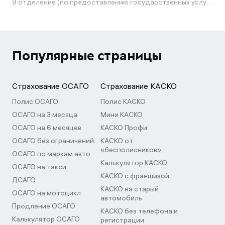
9 отделение (по предоставлению государственных услуг в сфере изменения конструкций АМТС и перевозки опасных грузов) 2 МРЭО Госавтоинспекции ГУ МВД России по г. Москве
Популярные страницы
Страхование ОСАГО
Страхование КАСКО
Полис ОСАГО
Полис КАСКО
ОСАГО на 3 месяца
Мини КАСКО
ОСАГО на 6 месяцев
КАСКО Профи
ОСАГО без ограничений
КАСКО от
«бесполисников»
ОСАГО по маркам авто
Калькулятор КАСКО
ОСАГО на такси
КАСКО с франшизой
ДСАГО
КАСКО на старый
ОСАГО на мотоцикл
автомобиль
Продление ОСАГО
КАСКО без телефона и
Калькулятор ОСАГО
регистрации