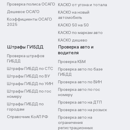
Проверка полиса ОСАГО
КАСКО от угона и тотала
Дешевое ОСАГО
КАСКО на новый
автомобиль
Коэффициенты ОСАГО
2025
КАСКО 50 на 50
КАСКО по маркам авто
КАСКО дешево
Штрафы ГИБДД
Проверка авто и
водителя
Проверка штрафов
ГИБДД
Проверка КБМ
Штрафы ГИБДД по СТС
Проверка авто по базе
ГИБДД
Штрафы ГИБДД по ВУ
Проверка авто по ВИН
Штрафы ГИБДД по УИН
Проверка авто по гос
Штрафы ГИБДД по гос
номеру
номеру
Проверка авто на ДТП
Штрафы ГИБДД по
городам
Проверка авто на розыск
Справочник КоАП РФ
Проверка авто на
ограничения
регистрационных