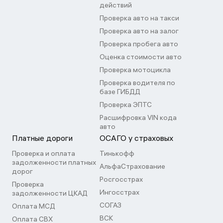
действий
Проверка авто на такси
Проверка авто на залог
Проверка пробега авто
Оценка стоимости авто
Проверка мотоцикла
Проверка водителя по
базе ГИБДД
Проверка ЭПТС
Расшифровка VIN кода
авто
Платные дороги
ОСАГО у страховых
Проверка и оплата
Тинькофф
задолженности платных
АльфаСтрахование
дорог
Росгосстрах
Проверка
Ингосстрах
задолженности ЦКАД
СОГАЗ
Оплата МСД
ВСК
Оплата СВХ