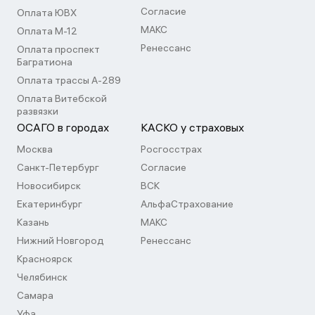
Согласие
Оплата ЮВХ
МАКС
Оплата М-12
Ренессанс
Оплата проспект
Багратиона
Оплата трассы А-289
Оплата Витебской
развязки
ОСАГО в городах
КАСКО у страховых
Москва
Росгосстрах
Санкт-Петербург
Согласие
Новосибирск
ВСК
Екатеринбург
АльфаСтрахование
Казань
МАКС
Нижний Новгород
Ренессанс
Красноярск
Челябинск
Самара
Уфа