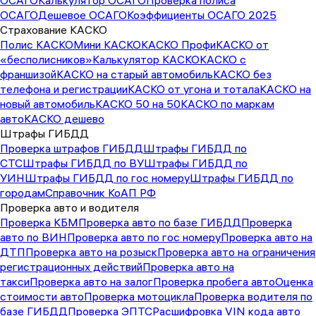
ОСАГО
Калькулятор ОСАГО
Проверка полиса
ОСАГО
Дешевое ОСАГО
Коэффициенты ОСАГО 2025
Страхование КАСКО
Полис КАСКО
Мини КАСКО
КАСКО Профи
КАСКО от
«бесполисников»
Калькулятор КАСКО
КАСКО с
франшизой
КАСКО на старый автомобиль
КАСКО без
телефона и регистрации
КАСКО от угона и тотала
КАСКО на
новый автомобиль
КАСКО 50 на 50
КАСКО по маркам
авто
КАСКО дешево
Штрафы ГИБДД
Проверка штрафов ГИБДД
Штрафы ГИБДД по
СТС
Штрафы ГИБДД по ВУ
Штрафы ГИБДД по
УИН
Штрафы ГИБДД по гос номеру
Штрафы ГИБДД по
городам
Справочник КоАП РФ
Проверка авто и водителя
Проверка КБМ
Проверка авто по базе ГИБДД
Проверка
авто по ВИН
Проверка авто по гос номеру
Проверка авто на
ДТП
Проверка авто на розыск
Проверка авто на ограничения
регистрационных действий
Проверка авто на
такси
Проверка авто на залог
Проверка пробега авто
Оценка
стоимости авто
Проверка мотоцикла
Проверка водителя по
базе ГИБДД
Проверка ЭПТС
Расшифровка VIN кода авто