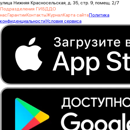
улица Нижняя Красносельская, д. 35, стр. 9, помещ. 2/7
Подразделения ГИБДД
О
нас
Гарантии
Контакты
Журнал
Карта сайта
Политика
конфиденциальности
Условия сервиса