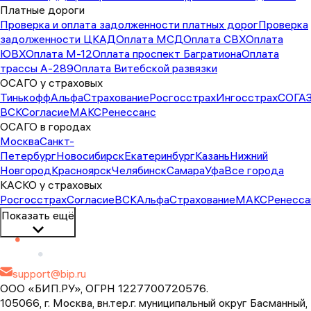
Платные дороги
Проверка и оплата задолженности платных дорог
Проверка
задолженности ЦКАД
Оплата МСД
Оплата СВХ
Оплата
ЮВХ
Оплата М-12
Оплата проспект Багратиона
Оплата
трассы А-289
Оплата Витебской развязки
ОСАГО у страховых
Тинькофф
АльфаСтрахование
Росгосстрах
Ингосстрах
СОГА
ВСК
Согласие
МАКС
Ренессанс
ОСАГО в городах
Москва
Санкт-
Петербург
Новосибирск
Екатеринбург
Казань
Нижний
Новгород
Красноярск
Челябинск
Самара
Уфа
Все города
КАСКО у страховых
Росгосстрах
Согласие
ВСК
АльфаСтрахование
МАКС
Ренесса
Показать ещё
support@bip.ru
ООО «БИП.РУ», ОГРН 1227700720576.
105066, г. Москва, вн.тер.г. муниципальный округ Басманный,