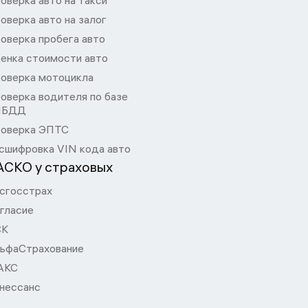
оверка авто на такси
оверка авто на залог
оверка пробега авто
енка стоимости авто
оверка мотоцикла
оверка водителя по базе
ИБДД
оверка ЭПТС
сшифровка VIN кода авто
АСКО у страховых
сгосстрах
гласие
СК
ьфаСтрахование
АКС
нессанс