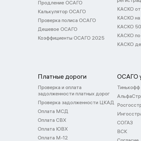
регистра
Продление ОСАГО
КАСКО от 
Калькулятор ОСАГО
КАСКО на
Проверка полиса ОСАГО
КАСКО 50
Дешевое ОСАГО
КАСКО по
Коэффициенты ОСАГО 2025
КАСКО де
Платные дороги
ОСАГО у
Проверка и оплата
Тинькофф
задолженности платных дорог
АльфаСтр
Проверка задолженности ЦКАД
Росгосст
Оплата МСД
Ингосстр
Оплата СВХ
СОГАЗ
Оплата ЮВХ
ВСК
Оплата М-12
Согласие