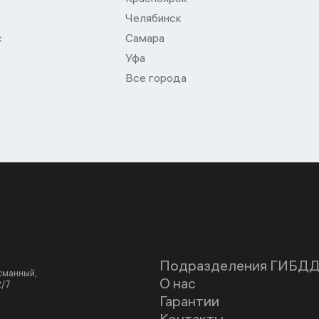
Челябинск
с
Самара
Уфа
Все города
Подразделения ГИБД
асманный,
О нас
2/7
Гарантии
Контакты