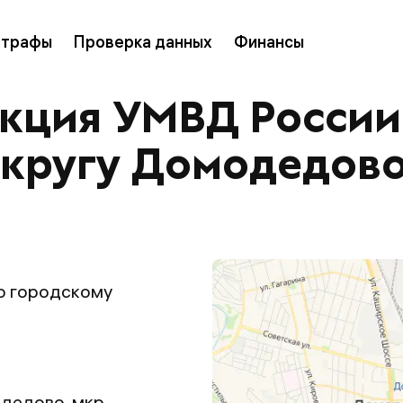
трафы
Проверка данных
Финансы
кция УМВД России
округу Домодедов
о городскому
одедово, мкр