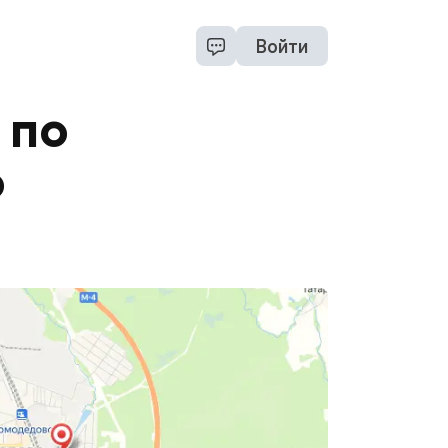
Войти
 по
о