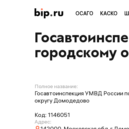
ОСАГО
КАСКО
Ш
Госавтоинспе
городскому 
Полное название:
Госавтоинспекция УМВД России п
округу Домодедово
Код:
1146051
Адрес:
142000, Московская обл, г Дом