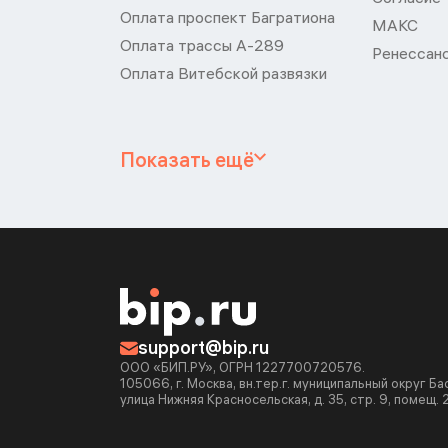
Оплата проспект Багратиона
МАКС
Оплата трассы А-289
Ренессан
Оплата Витебской развязки
Показать ещё
support@bip.ru
ООО «БИП.РУ», ОГРН 1227700720576.
105066, г. Москва, вн.тер.г. муниципальный округ Б
улица Нижняя Красносельская, д. 35, стр. 9, помещ. 