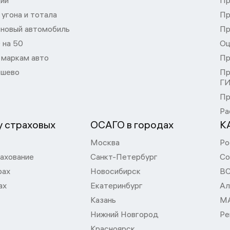
ции
Пр
угона и тотала
Пр
 новый автомобиль
Пр
 на 50
Оц
 маркам авто
Пр
шево
Пр
Г
Пр
Ра
 страховых
ОСАГО в городах
К
Москва
Ро
ахование
Санкт-Петербург
Со
рах
Новосибирск
В
ах
Екатеринбург
Ал
Казань
М
Нижний Новгород
Ре
Красноярск