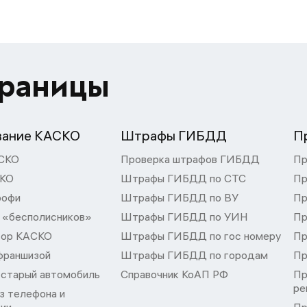
траницы
вание КАСКО
Штрафы ГИБДД
П
СКО
Проверка штрафов ГИБДД
Пр
СКО
Штрафы ГИБДД по СТС
Пр
рофи
Штрафы ГИБДД по ВУ
Пр
 «бесполисников»
Штрафы ГИБДД по УИН
Пр
тор КАСКО
Штрафы ГИБДД по гос номеру
Пр
франшизой
Штрафы ГИБДД по городам
Пр
 старый автомобиль
Справочник КоАП РФ
Пр
ре
з телефона и