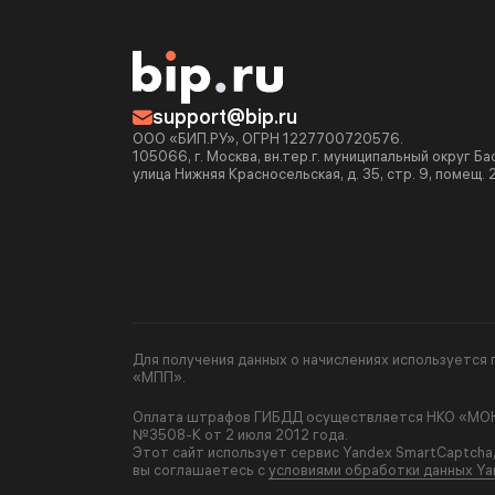
support@bip.ru
ООО «БИП.РУ», ОГРН 1227700720576.
105066, г. Москва, вн.тер.г. муниципальный округ Б
улица Нижняя Красносельская, д. 35, стр. 9, помещ. 
Для получения данных о начислениях используетс
«МПП».
Оплата штрафов ГИБДД осуществляется НКО «МОНЕ
№3508-К от 2 июля 2012 года.
Этот сайт использует сервис Yandex SmartCaptcha
вы соглашаетесь с
условиями обработки данных Ya