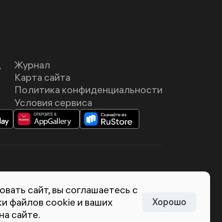
Д
Журнал
Карта сайта
Политика конфиденциальности
Условия сервиса
темия Лебедева
вать сайт, вы соглашаетесь с
и файлов cookie и ваших
Хорошо
на сайте.