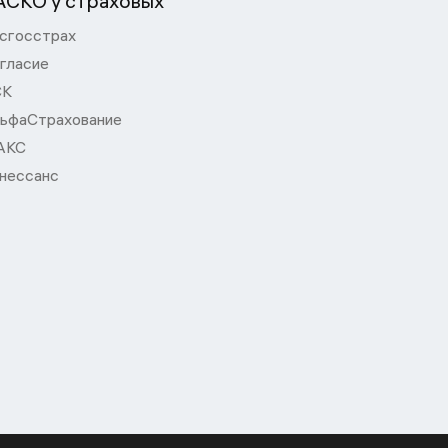
АСКО у страховых
сгосстрах
гласие
СК
ьфаСтрахование
АКС
нессанс