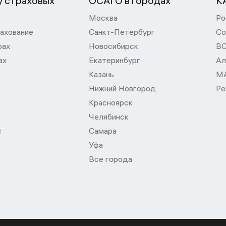
 страховых
ОСАГО в городах
К
Москва
Ро
ахование
Санкт-Петербург
Со
рах
Новосибирск
В
ах
Екатеринбург
Ал
Казань
М
Нижний Новгород
Ре
Красноярск
Челябинск
с
Самара
Уфа
Все города