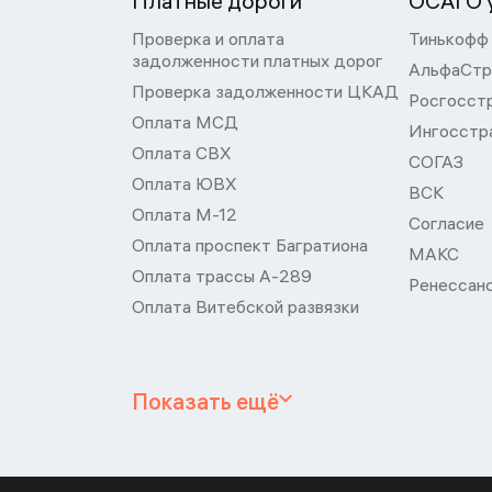
Платные дороги
ОСАГО у
Проверка и оплата
Тинькофф
задолженности платных дорог
АльфаСтр
Проверка задолженности ЦКАД
Росгосст
Оплата МСД
Ингосстр
Оплата СВХ
СОГАЗ
Оплата ЮВХ
ВСК
Оплата М-12
Согласие
Оплата проспект Багратиона
МАКС
Оплата трассы А-289
Ренессан
Оплата Витебской развязки
Показать ещё