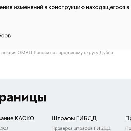
ение изменений в конструкцию находящегося в
усов
спекция ОМВД России по городскому округу Дубна
траницы
вание КАСКО
Штрафы ГИБДД
П
СКО
Проверка штрафов ГИБДД
Пр