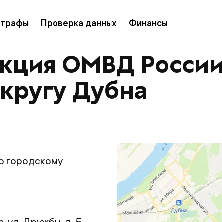
трафы
Проверка данных
Финансы
екция ОМВД России
кругу Дубна
о городскому
, ул. Дружбы, д. 5