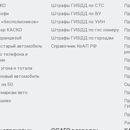
СКО
Штрафы ГИБДД по СТС
Пр
рофи
Штрафы ГИБДД по ВУ
Пр
 «бесполисников»
Штрафы ГИБДД по УИН
Пр
тор КАСКО
Штрафы ГИБДД по гос номеру
Пр
франшизой
Штрафы ГИБДД по городам
Пр
 старый автомобиль
Справочник КоАП РФ
Пр
ре
з телефона и
ции
Пр
угона и тотала
Пр
 новый автомобиль
Пр
 на 50
Оц
 маркам авто
Пр
шево
Пр
Г
Пр
Ра