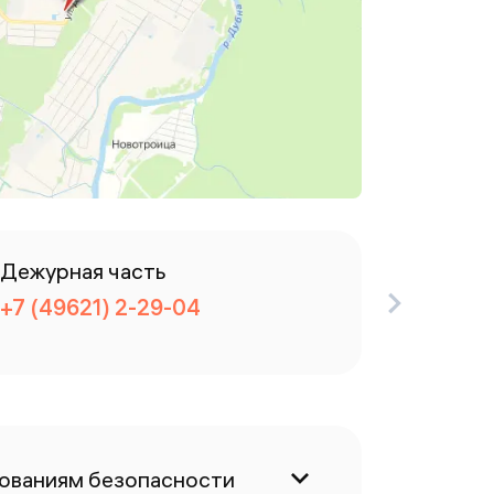
Дежурная часть
Канцел
+7 (49621) 2-29-04
+7 (496
бованиям безопасности