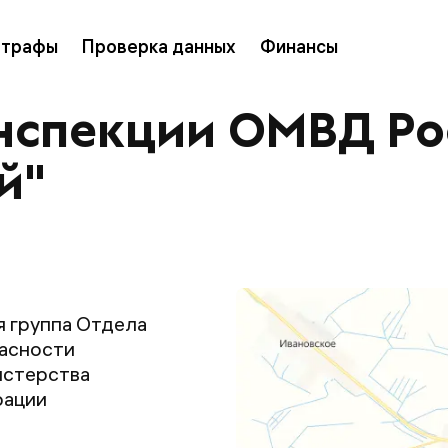
трафы
Проверка данных
Финансы
инспекции ОМВД Ро
й"
я группа Отдела
пасности
истерства
рации