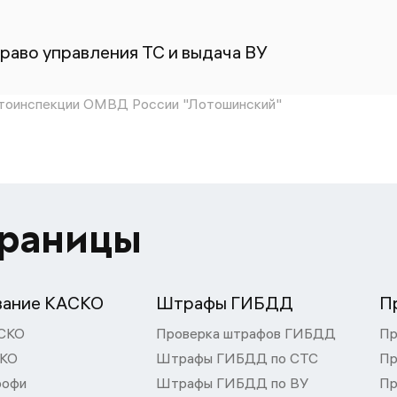
раво управления ТС и выдача ВУ
тоинспекции ОМВД России "Лотошинский"
траницы
вание КАСКО
Штрафы ГИБДД
П
СКО
Проверка штрафов ГИБДД
Пр
СКО
Штрафы ГИБДД по СТС
Пр
рофи
Штрафы ГИБДД по ВУ
Пр