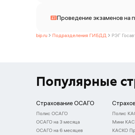
Проведение экзаменов на п
bip.ru
Подразделения ГИБДД
РЭГ Госав
Популярные с
Страхование ОСАГО
Страхо
Полис ОСАГО
Полис КА
ОСАГО на 3 месяца
Мини КА
ОСАГО на 6 месяцев
КАСКО П