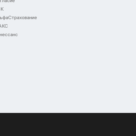
гласие
СК
ьфаСтрахование
АКС
нессанс