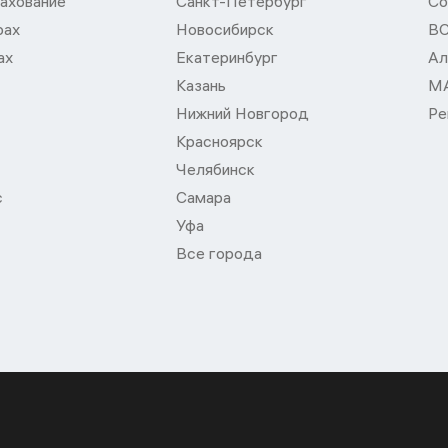
ахование
Санкт-Петербург
Со
рах
Новосибирск
В
ах
Екатеринбург
Ал
Казань
М
Нижний Новгород
Ре
Красноярск
Челябинск
с
Самара
Уфа
Все города