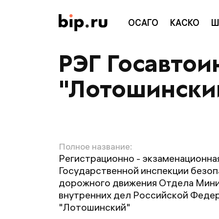
ОСАГО
КАСКО
Ш
РЭГ Госавто
"Лотошински
Полное название:
Регистрационно - экзаменационна
Государственной инспекции безо
дорожного движения Отдела Мин
внутренних дел Российской Феде
"Лотошинский"