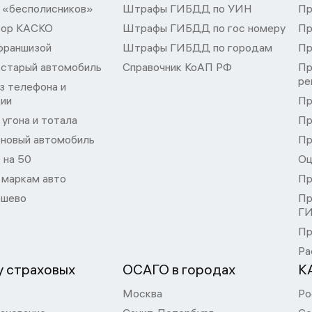
 «бесполисников»
Штрафы ГИБДД по УИН
Пр
тор КАСКО
Штрафы ГИБДД по гос номеру
Пр
франшизой
Штрафы ГИБДД по городам
Пр
 старый автомобиль
Справочник КоАП РФ
Пр
ре
з телефона и
ции
Пр
угона и тотала
Пр
 новый автомобиль
Пр
 на 50
Оц
 маркам авто
Пр
шево
Пр
Г
Пр
Ра
 страховых
ОСАГО в городах
К
Москва
Ро