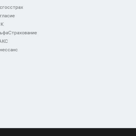
сгосстрах
гласие
СК
ьфаСтрахование
АКС
нессанс