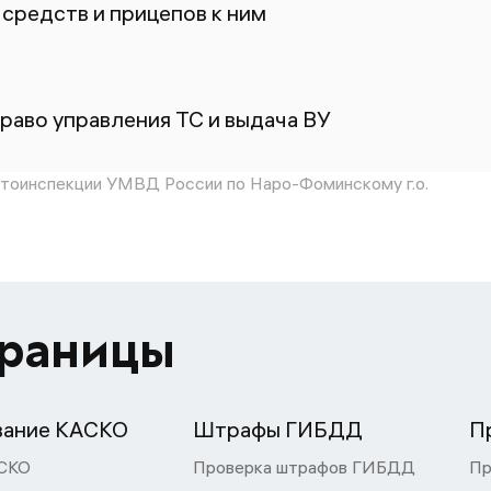
средств и прицепов к ним
раво управления ТС и выдача ВУ
тоинспекции УМВД России по Наро-Фоминскому г.о.
траницы
вание КАСКО
Штрафы ГИБДД
П
СКО
Проверка штрафов ГИБДД
Пр