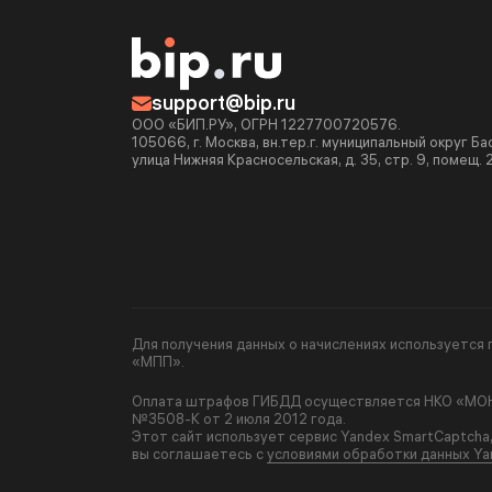
support@bip.ru
ООО «БИП.РУ», ОГРН 1227700720576.
105066, г. Москва, вн.тер.г. муниципальный округ Б
улица Нижняя Красносельская, д. 35, стр. 9, помещ. 
Для получения данных о начислениях используетс
«МПП».
Оплата штрафов ГИБДД осуществляется НКО «МОНЕ
№3508-К от 2 июля 2012 года.
Этот сайт использует сервис Yandex SmartCaptcha
вы соглашаетесь с
условиями обработки данных Ya