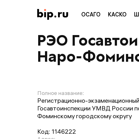
ОСАГО
КАСКО
Ш
РЭО Госавто
Наро-Фоминск
Полное название:
Регистрационно-экзаменационный
Госавтоинспекции УМВД России п
Фоминскому городскому округу
Код:
1146222
Адрес: