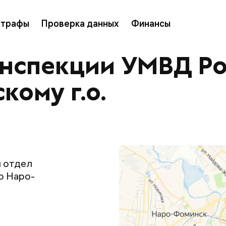
трафы
Проверка данных
Финансы
инспекции УМВД Ро
ому г.о.
 отдел
о Наро-