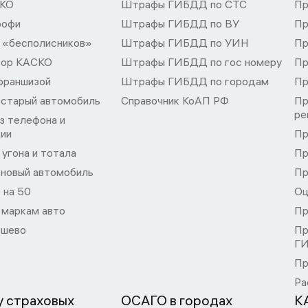
СКО
Штрафы ГИБДД по СТС
Пр
рофи
Штрафы ГИБДД по ВУ
Пр
 «бесполисников»
Штрафы ГИБДД по УИН
Пр
тор КАСКО
Штрафы ГИБДД по гос номеру
Пр
франшизой
Штрафы ГИБДД по городам
Пр
 старый автомобиль
Справочник КоАП РФ
Пр
ре
з телефона и
ции
Пр
угона и тотала
Пр
 новый автомобиль
Пр
 на 50
Оц
 маркам авто
Пр
шево
Пр
Г
Пр
Ра
 страховых
ОСАГО в городах
К