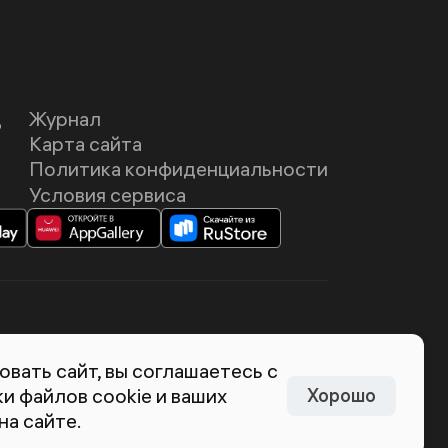
Д
Журнал
Карта сайта
Политика конфиденциальности
Условия сервиса
темия Лебедева
вать сайт, вы соглашаетесь с
и файлов cookie и ваших
Хорошо
на сайте.