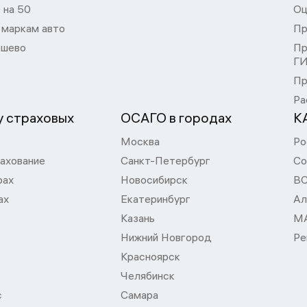
 на 50
Оц
 маркам авто
Пр
шево
Пр
Г
Пр
Ра
 страховых
ОСАГО в городах
К
Москва
Ро
ахование
Санкт-Петербург
Со
рах
Новосибирск
В
ах
Екатеринбург
Ал
Казань
М
Нижний Новгород
Ре
Красноярск
Челябинск
с
Самара