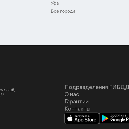
Уфа
Все города
Подразделения ГИБД
асманный,
О нас
2/7
Гарантии
Контакты