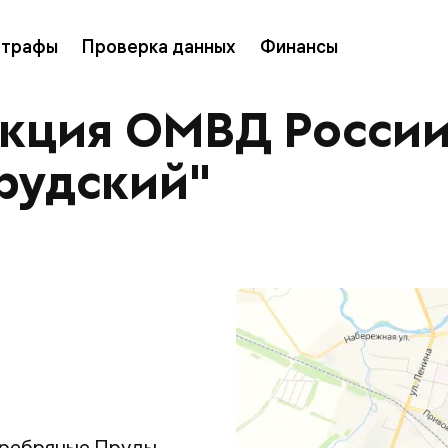
трафы
Проверка данных
Финансы
екция ОМВД Росси
рудский"
Серебряные Пруды,