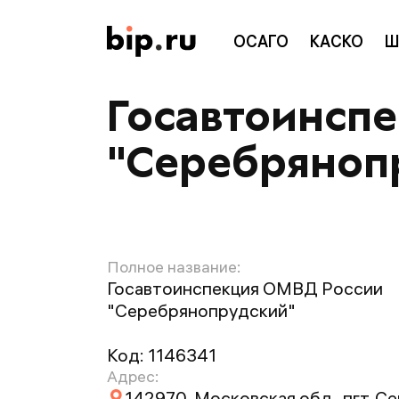
ОСАГО
КАСКО
Ш
Госавтоинсп
"Серебряноп
Полное название:
Госавтоинспекция ОМВД России
"Серебрянопрудский"
Код:
1146341
Адрес:
142970, Московская обл., пгт. 