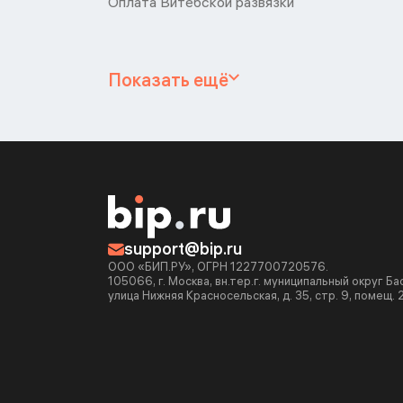
Оплата Витебской развязки
Показать ещё
support@bip.ru
ООО «БИП.РУ», ОГРН 1227700720576.
105066, г. Москва, вн.тер.г. муниципальный округ Б
улица Нижняя Красносельская, д. 35, стр. 9, помещ. 