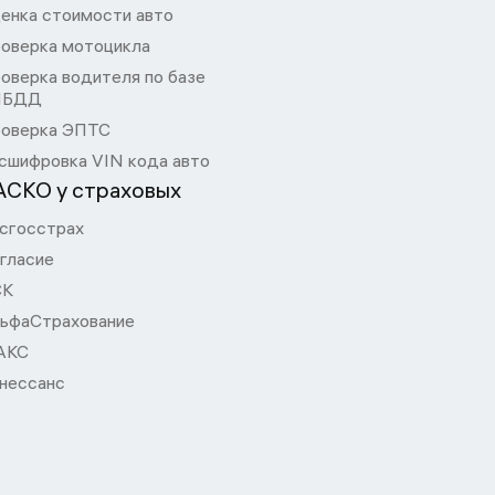
енка стоимости авто
оверка мотоцикла
оверка водителя по базе
ИБДД
оверка ЭПТС
сшифровка VIN кода авто
АСКО у страховых
сгосстрах
гласие
СК
ьфаСтрахование
АКС
нессанс