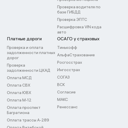
Проверка водителя по
базе ГИБДД
Проверка ЭПТС
Расшифровка VIN кода
авто
Платные дороги
ОСАГО у страховых
Проверка и оплата
Тинькофф
задолженности платных
АльфаСтрахование
дорог
Росгосстрах
Проверка
Ингосстрах
задолженности ЦКАД
СОГАЗ
Оплата МСД
ВСК
Оплата СВХ
Согласие
Оплата ЮВХ
МАКС
Оплата М-12
Ренессанс
Оплата проспект
Багратиона
Оплата трассы А-289
Оплата Витебской