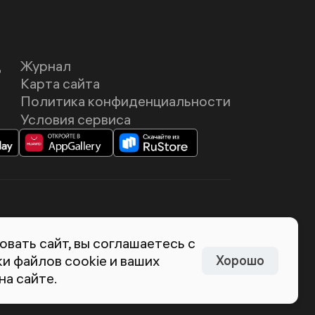
Д
Журнал
Карта сайта
Политика конфиденциальности
Условия сервиса
темия Лебедева
вать сайт, вы соглашаетесь с
и файлов cookie и ваших
Хорошо
на сайте.