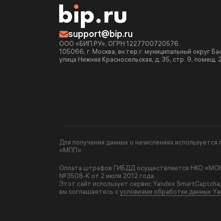
support@bip.ru
ООО «БИП.РУ», ОГРН 1227700720576.
105066, г. Москва, вн.тер.г. муниципальный округ Б
улица Нижняя Красносельская, д. 35, стр. 9, помещ. 
Для получения данных о начислениях используетс
«МПП».
Оплата штрафов ГИБДД осуществляется НКО «МОНЕ
№3508-К от 2 июля 2012 года.
Этот сайт использует сервис Yandex SmartCaptcha
вы соглашаетесь с
условиями обработки данных Ya