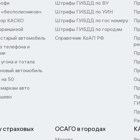
рофи
Штрафы ГИБДД по ВУ
Пр
 «бесполисников»
Штрафы ГИБДД по УИН
Пр
тор КАСКО
Штрафы ГИБДД по гос номеру
Пр
франшизой
Штрафы ГИБДД по городам
Пр
 старый автомобиль
Справочник КоАП РФ
Пр
ре
з телефона и
ции
Пр
угона и тотала
Пр
 новый автомобиль
Пр
 на 50
Оц
 маркам авто
Пр
шево
Пр
Г
Пр
Ра
 страховых
ОСАГО в городах
К
Москва
Ро