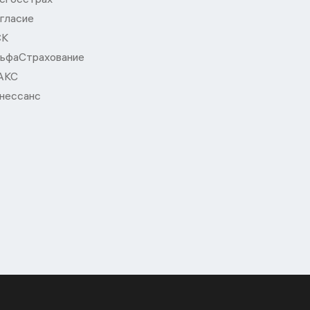
гласие
СК
ьфаСтрахование
АКС
нессанс