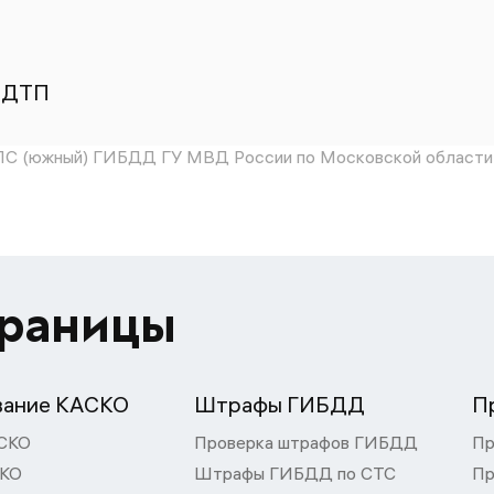
 ДТП
ПС (южный) ГИБДД ГУ МВД России по Московской области
траницы
вание КАСКО
Штрафы ГИБДД
П
СКО
Проверка штрафов ГИБДД
Пр
СКО
Штрафы ГИБДД по СТС
Пр