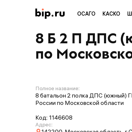
ОСАГО
КАСКО
Ш
8 Б 2 П ДПС 
по Московско
Полное название:
8 батальон 2 полка ДПС (южный)
России по Московской области
Код:
1146608
Адрес:
142200, Московская область, г 