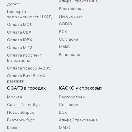
АльфаСтрахование
дорог
Росгосстрах
Проверка
Ингосстрах
задолженности ЦКАД
СОГАЗ
Оплата МСД
ВСК
Оплата СВХ
Согласие
Оплата ЮВХ
МАКС
Оплата М-12
Ренессанс
Оплата проспект
Багратиона
Оплата трассы А-289
Оплата Витебской
развязки
ОСАГО в городах
КАСКО у страховых
Москва
Росгосстрах
Санкт-Петербург
Согласие
Новосибирск
ВСК
Екатеринбург
АльфаСтрахование
Казань
МАКС