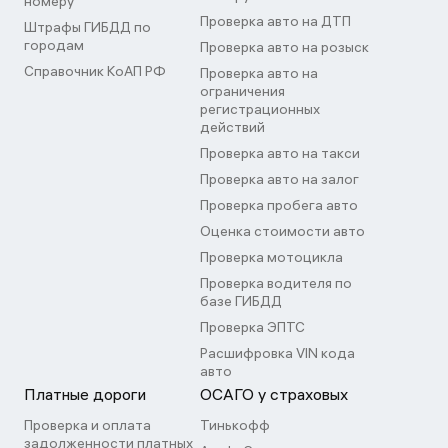
номеру
Проверка авто на ДТП
Штрафы ГИБДД по
городам
Проверка авто на розыск
Справочник КоАП РФ
Проверка авто на
ограничения
регистрационных
действий
Проверка авто на такси
Проверка авто на залог
Проверка пробега авто
Оценка стоимости авто
Проверка мотоцикла
Проверка водителя по
базе ГИБДД
Проверка ЭПТС
Расшифровка VIN кода
авто
Платные дороги
ОСАГО у страховых
Проверка и оплата
Тинькофф
задолженности платных