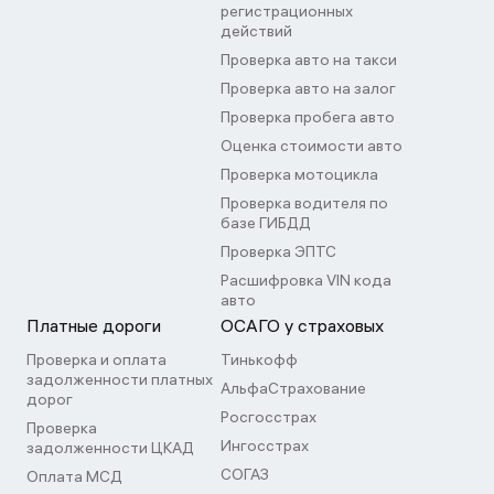
регистрационных
действий
Проверка авто на такси
Проверка авто на залог
Проверка пробега авто
Оценка стоимости авто
Проверка мотоцикла
Проверка водителя по
базе ГИБДД
Проверка ЭПТС
Расшифровка VIN кода
авто
Платные дороги
ОСАГО у страховых
Проверка и оплата
Тинькофф
задолженности платных
АльфаСтрахование
дорог
Росгосстрах
Проверка
Ингосстрах
задолженности ЦКАД
СОГАЗ
Оплата МСД