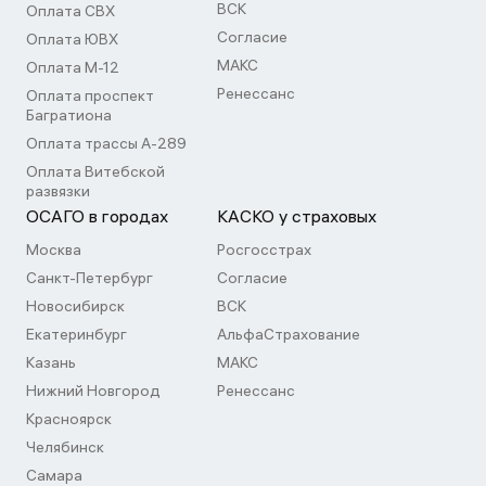
ВСК
Оплата СВХ
Согласие
Оплата ЮВХ
МАКС
Оплата М-12
Ренессанс
Оплата проспект
Багратиона
Оплата трассы А-289
Оплата Витебской
развязки
ОСАГО в городах
КАСКО у страховых
Москва
Росгосстрах
Санкт-Петербург
Согласие
Новосибирск
ВСК
Екатеринбург
АльфаСтрахование
Казань
МАКС
Нижний Новгород
Ренессанс
Красноярск
Челябинск
Самара