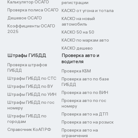
Калькулятор ОСАГО
регистрации
Проверка полиса ОСАГО
КАСКО от угона и тотала
Дешевое ОСАГО
КАСКО на новый
автомобиль
Коэффициенты ОСАГО
2025
КАСКО 50 на 50
КАСКО по маркам авто
КАСКО дешево
Штрафы ГИБДД
Проверка авто и
водителя
Проверка штрафов
ГИБДД
Проверка КБМ
Штрафы ГИБДД по СТС
Проверка авто по базе
ГИБДД
Штрафы ГИБДД по ВУ
Проверка авто по ВИН
Штрафы ГИБДД по УИН
Проверка авто по гос
Штрафы ГИБДД по гос
номеру
номеру
Проверка авто на ДТП
Штрафы ГИБДД по
городам
Проверка авто на розыск
Справочник КоАП РФ
Проверка авто на
ограничения