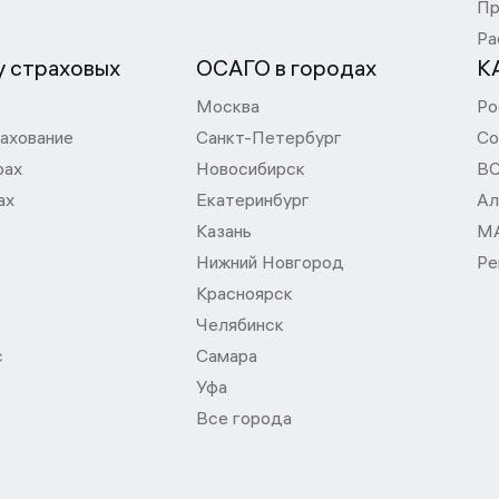
Пр
Ра
 страховых
ОСАГО в городах
К
Москва
Ро
ахование
Санкт-Петербург
Со
рах
Новосибирск
В
ах
Екатеринбург
Ал
Казань
М
Нижний Новгород
Ре
Красноярск
Челябинск
с
Самара
Уфа
Все города