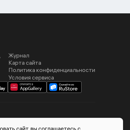
Д
Журнал
Карта сайта
Политика конфиденциальности
Условия сервиса
темия Лебедева
вать сайт, вы соглашаетесь с