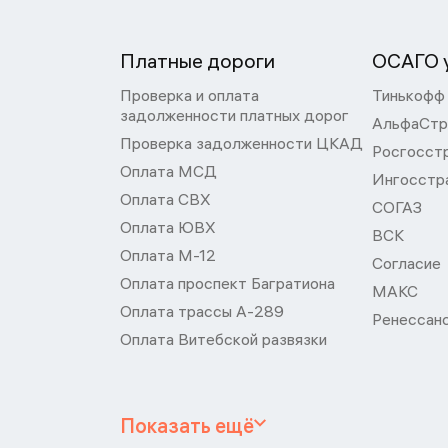
Платные дороги
ОСАГО у
Проверка и оплата
Тинькофф
задолженности платных дорог
АльфаСтр
Проверка задолженности ЦКАД
Росгосст
Оплата МСД
Ингосстр
Оплата СВХ
СОГАЗ
Оплата ЮВХ
ВСК
Оплата М-12
Согласие
Оплата проспект Багратиона
МАКС
Оплата трассы А-289
Ренессан
Оплата Витебской развязки
Показать ещё