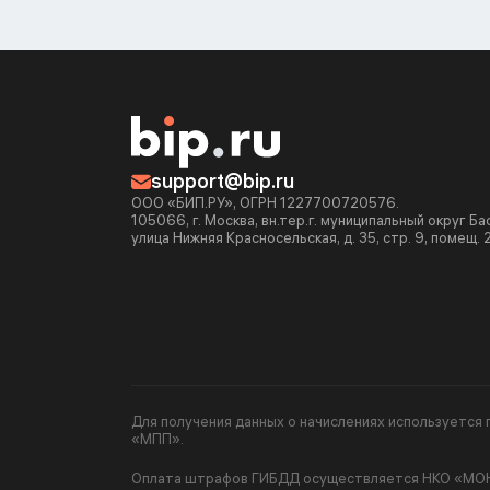
support@bip.ru
ООО «БИП.РУ», ОГРН 1227700720576.
105066, г. Москва, вн.тер.г. муниципальный округ Б
улица Нижняя Красносельская, д. 35, стр. 9, помещ. 
Для получения данных о начислениях используетс
«МПП».
Оплата штрафов ГИБДД осуществляется НКО «МОНЕ