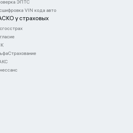
оверка ЭПТС
сшифровка VIN кода авто
АСКО у страховых
сгосстрах
гласие
СК
ьфаСтрахование
АКС
нессанс