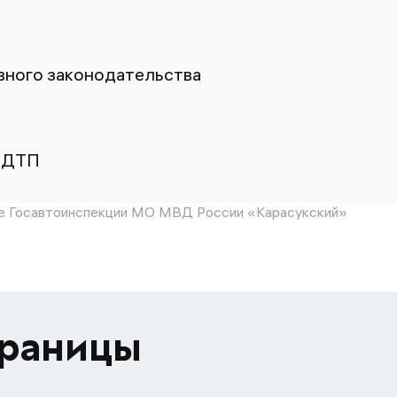
ного законодательства
 ДТП
е Госавтоинспекции МО МВД России «Карасукский»
траницы