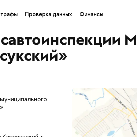
трафы
Проверка данных
Финансы
осавтоинспекции 
асукский»
жмуниципального
й»
Карасукский, г.