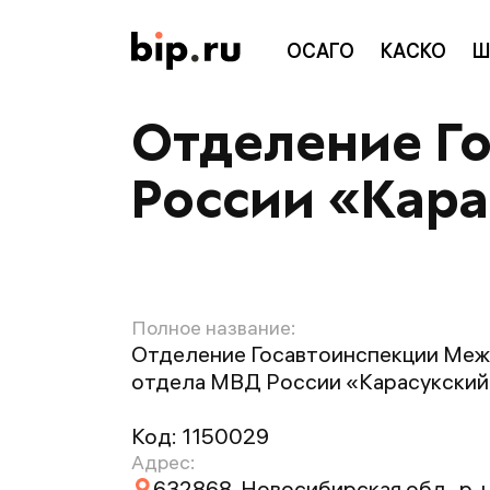
ОСАГО
КАСКО
Ш
Отделение Г
России «Кар
Полное название:
Отделение Госавтоинспекции Ме
отдела МВД России «Карасукски
Код:
1150029
Адрес:
632868, Новосибирская обл., р-н 