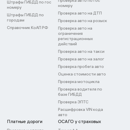
Проверка авто по гос
Штрафы ГИБДД по гос
номеру
номеру
Проверка авто на ДТП
Штрафы ГИБДД по
городам
Проверка авто на розыск
Справочник КоАП РФ
Проверка авто на
ограничения
регистрационных
действий
Проверка авто на такси
Проверка авто на залог
Проверка пробега авто
Оценка стоимости авто
Проверка мотоцикла
Проверка водителя по
базе ГИБДД
Проверка ЭПТС
Расшифровка VIN кода
авто
Платные дороги
ОСАГО у страховых