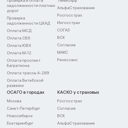
Проверка и оплата
Тинькофф
задолженности платных
АльфаСтрахование
дорог
Росгосстрах
Проверка
Ингосстрах
задолженности ЦКАД
СОГАЗ
Оплата МСД
ВСК
Оплата СВХ
Согласие
Оплата ЮВХ
МАКС
Оплата М-12
Ренессанс
Оплата проспект
Багратиона
Оплата трассы А-289
Оплата Витебской
развязки
ОСАГО в городах
КАСКО у страховых
Москва
Росгосстрах
Санкт-Петербург
Согласие
Новосибирск
ВСК
Екатеринбург
АльфаСтрахование