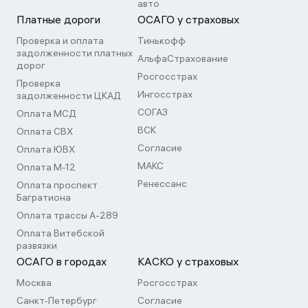
авто
Платные дороги
ОСАГО у страховых
Проверка и оплата
Тинькофф
задолженности платных
АльфаСтрахование
дорог
Росгосстрах
Проверка
Ингосстрах
задолженности ЦКАД
СОГАЗ
Оплата МСД
ВСК
Оплата СВХ
Согласие
Оплата ЮВХ
МАКС
Оплата М-12
Ренессанс
Оплата проспект
Багратиона
Оплата трассы А-289
Оплата Витебской
развязки
ОСАГО в городах
КАСКО у страховых
Москва
Росгосстрах
Санкт-Петербург
Согласие