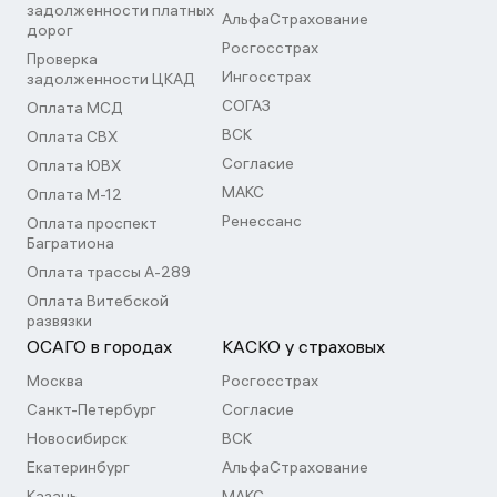
задолженности платных
АльфаСтрахование
дорог
Росгосстрах
Проверка
Ингосстрах
задолженности ЦКАД
СОГАЗ
Оплата МСД
ВСК
Оплата СВХ
Согласие
Оплата ЮВХ
МАКС
Оплата М-12
Ренессанс
Оплата проспект
Багратиона
Оплата трассы А-289
Оплата Витебской
развязки
ОСАГО в городах
КАСКО у страховых
Москва
Росгосстрах
Санкт-Петербург
Согласие
Новосибирск
ВСК
Екатеринбург
АльфаСтрахование
Казань
МАКС