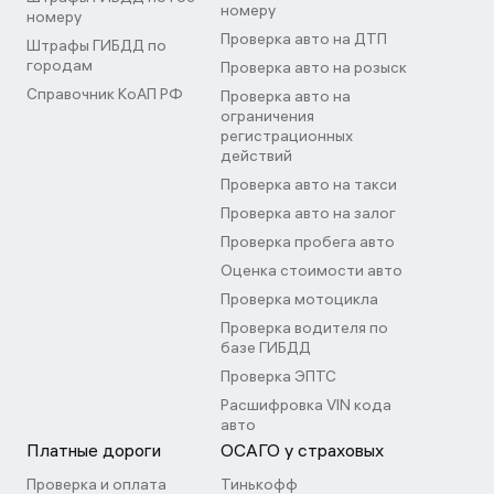
номеру
номеру
Проверка авто на ДТП
Штрафы ГИБДД по
городам
Проверка авто на розыск
Справочник КоАП РФ
Проверка авто на
ограничения
регистрационных
действий
Проверка авто на такси
Проверка авто на залог
Проверка пробега авто
Оценка стоимости авто
Проверка мотоцикла
Проверка водителя по
базе ГИБДД
Проверка ЭПТС
Расшифровка VIN кода
авто
Платные дороги
ОСАГО у страховых
Проверка и оплата
Тинькофф