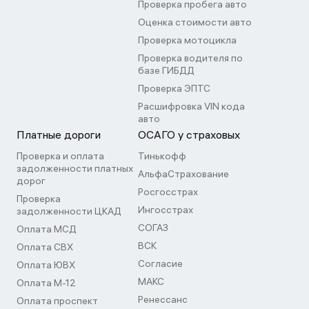
Проверка пробега авто
Оценка стоимости авто
Проверка мотоцикла
Проверка водителя по
базе ГИБДД
Проверка ЭПТС
Расшифровка VIN кода
авто
Платные дороги
ОСАГО у страховых
Проверка и оплата
Тинькофф
задолженности платных
АльфаСтрахование
дорог
Росгосстрах
Проверка
Ингосстрах
задолженности ЦКАД
СОГАЗ
Оплата МСД
ВСК
Оплата СВХ
Согласие
Оплата ЮВХ
МАКС
Оплата М-12
Ренессанс
Оплата проспект