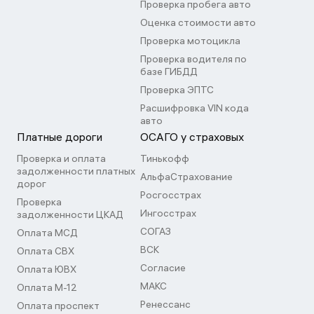
Проверка пробега авто
Оценка стоимости авто
Проверка мотоцикла
Проверка водителя по
базе ГИБДД
Проверка ЭПТС
Расшифровка VIN кода
авто
Платные дороги
ОСАГО у страховых
Проверка и оплата
Тинькофф
задолженности платных
АльфаСтрахование
дорог
Росгосстрах
Проверка
Ингосстрах
задолженности ЦКАД
СОГАЗ
Оплата МСД
ВСК
Оплата СВХ
Согласие
Оплата ЮВХ
МАКС
Оплата М-12
Ренессанс
Оплата проспект