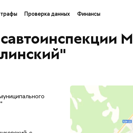
трафы
Проверка данных
Финансы
осавтоинспекции 
алинский"
муниципального
"
уковский, с.