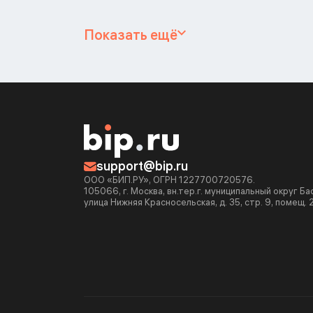
Показать ещё
support@bip.ru
ООО «БИП.РУ», ОГРН 1227700720576.
105066, г. Москва, вн.тер.г. муниципальный округ Б
улица Нижняя Красносельская, д. 35, стр. 9, помещ. 