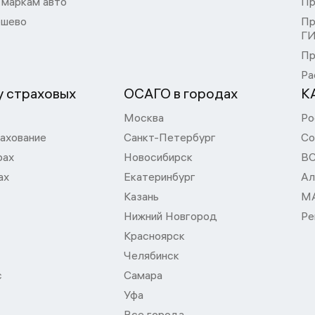
 маркам авто
Пр
шево
Пр
Г
Пр
Ра
 страховых
ОСАГО в городах
К
Москва
Ро
ахование
Санкт-Петербург
Со
рах
Новосибирск
В
ах
Екатеринбург
Ал
Казань
М
Нижний Новгород
Ре
Красноярск
Челябинск
с
Самара
Уфа
Все города