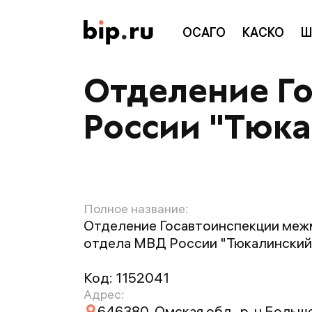
ОСАГО
КАСКО
Ш
Отделение Г
России "Тюк
Полное название:
Отделение Госавтоинспекции меж
отдела МВД России "Тюкалинский
Код:
1152041
Адрес:
646380, Омская обл., р-н Больше