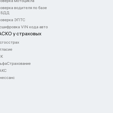
оверка мотоцикла
оверка водителя по базе
ИБДД
оверка ЭПТС
сшифровка VIN кода авто
АСКО у страховых
сгосстрах
гласие
СК
ьфаСтрахование
АКС
нессанс