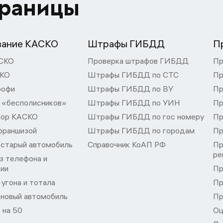
траницы
вание КАСКО
Штрафы ГИБДД
П
СКО
Проверка штрафов ГИБДД
Пр
СКО
Штрафы ГИБДД по СТС
Пр
рофи
Штрафы ГИБДД по ВУ
Пр
 «бесполисников»
Штрафы ГИБДД по УИН
Пр
тор КАСКО
Штрафы ГИБДД по гос номеру
Пр
франшизой
Штрафы ГИБДД по городам
Пр
 старый автомобиль
Справочник КоАП РФ
Пр
ре
з телефона и
ции
Пр
угона и тотала
Пр
 новый автомобиль
Пр
 на 50
Оц