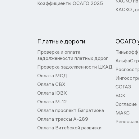
КАСКО по
Коэффициенты ОСАГО 2025
КАСКО де
Платные дороги
ОСАГО у
Проверка и оплата
Тинькофф
задолженности платных дорог
АльфаСтр
Проверка задолженности ЦКАД
Росгосст
Оплата МСД
Ингосстр
Оплата СВХ
СОГАЗ
Оплата ЮВХ
ВСК
Оплата М-12
Согласие
Оплата проспект Багратиона
МАКС
Оплата трассы А-289
Ренессан
Оплата Витебской развязки