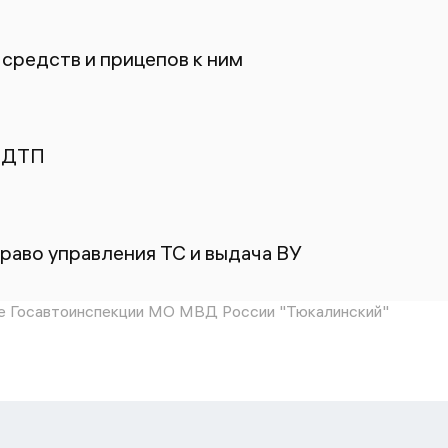
средств и прицепов к ним
 ДТП
раво управления ТС и выдача ВУ
 Госавтоинспекции МО МВД России "Тюкалинский"