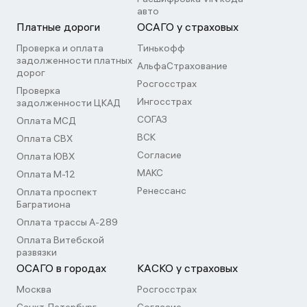
авто
Платные дороги
ОСАГО у страховых
Проверка и оплата
Тинькофф
задолженности платных
АльфаСтрахование
дорог
Росгосстрах
Проверка
Ингосстрах
задолженности ЦКАД
СОГАЗ
Оплата МСД
ВСК
Оплата СВХ
Согласие
Оплата ЮВХ
МАКС
Оплата М-12
Ренессанс
Оплата проспект
Багратиона
Оплата трассы А-289
Оплата Витебской
развязки
ОСАГО в городах
КАСКО у страховых
Москва
Росгосстрах