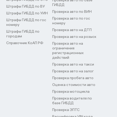
Проверка авто по базе
ГИБДД
Штрафы ГИБДД по ВУ
Проверка авто по ВИН
Штрафы ГИБДД по УИН
Проверка авто по гос
Штрафы ГИБДД по гос
номеру
номеру
Проверка авто на ДТП
Штрафы ГИБДД по
городам
Проверка авто на розыск
Справочник КоАП РФ
Проверка авто на
ограничения
регистрационных
действий
Проверка авто на такси
Проверка авто на залог
Проверка пробега авто
Оценка стоимости авто
Проверка мотоцикла
Проверка водителя по
базе ГИБДД
Проверка ЭПТС
Расшифровка VIN кода