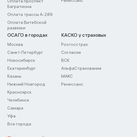
Ренессанс
Оплата проспект
Багратиона
Оплата трассы А-289
Оплата Витебской
развязки
ОСАГО в городах
КАСКО у страховых
Москва
Росгосстрах
Санкт-Петербург
Согласие
Новосибирск
ВСК
Екатеринбург
АльфаСтрахование
Казань
МАКС
Нижний Новгород
Ренессанс
Красноярск
Челябинск
Самара
Уфа
Все города