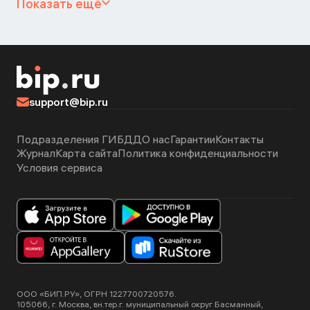
Показать ещё
support@bip.ru
Подразделения ГИБДД
О нас
Гарантии
Контакты
Журнал
Карта сайта
Политика конфиденциальности
Условия сервиса
ООО «БИП.РУ», ОГРН 1227700720576.
105066, г. Москва, вн.тер.г. муниципальный округ Басманный,