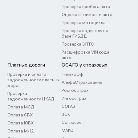
Проверка пробега авто
Оценка стоимости авто
Проверка мотоцикла
Проверка водителя по
базе ГИБДД
Проверка ЭПТС
Расшифровка VIN кода
авто
Платные дороги
ОСАГО у страховых
Проверка и оплата
Тинькофф
задолженности платных
АльфаСтрахование
дорог
Росгосстрах
Проверка
Ингосстрах
задолженности ЦКАД
СОГАЗ
Оплата МСД
ВСК
Оплата СВХ
Согласие
Оплата ЮВХ
МАКС
Оплата М-12