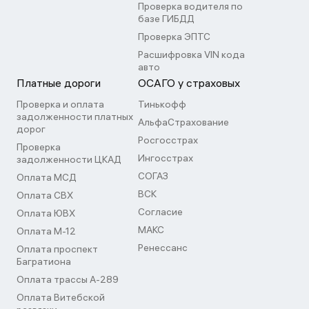
Проверка водителя по
базе ГИБДД
Проверка ЭПТС
Расшифровка VIN кода
авто
Платные дороги
ОСАГО у страховых
Проверка и оплата
Тинькофф
задолженности платных
АльфаСтрахование
дорог
Росгосстрах
Проверка
Ингосстрах
задолженности ЦКАД
СОГАЗ
Оплата МСД
ВСК
Оплата СВХ
Согласие
Оплата ЮВХ
МАКС
Оплата М-12
Ренессанс
Оплата проспект
Багратиона
Оплата трассы А-289
Оплата Витебской