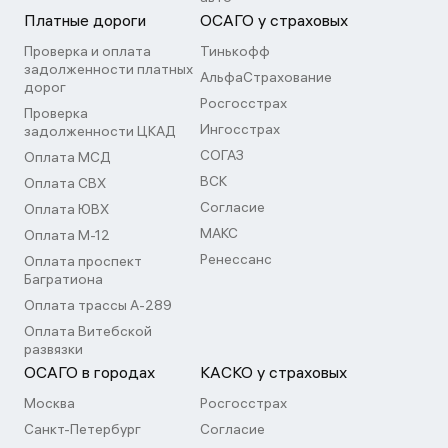
Платные дороги
ОСАГО у страховых
Проверка и оплата
Тинькофф
задолженности платных
АльфаСтрахование
дорог
Росгосстрах
Проверка
Ингосстрах
задолженности ЦКАД
СОГАЗ
Оплата МСД
ВСК
Оплата СВХ
Согласие
Оплата ЮВХ
МАКС
Оплата М-12
Ренессанс
Оплата проспект
Багратиона
Оплата трассы А-289
Оплата Витебской
развязки
ОСАГО в городах
КАСКО у страховых
Москва
Росгосстрах
Санкт-Петербург
Согласие