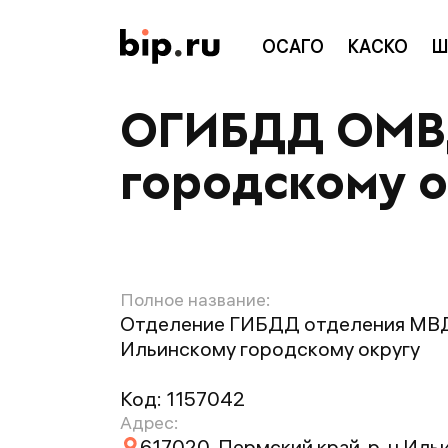
ОСАГО
КАСКО
Ш
ОГИБДД ОМВД
городскому о
Полное название:
Отделение ГИБДД отделения МВД
Ильинскому городскому округу
Код:
1157042
Адрес:
617020, Пермский край, р-н Ильи