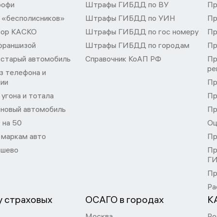
рофи
Штрафы ГИБДД по ВУ
Пр
 «бесполисников»
Штрафы ГИБДД по УИН
Пр
тор КАСКО
Штрафы ГИБДД по гос номеру
Пр
франшизой
Штрафы ГИБДД по городам
Пр
 старый автомобиль
Справочник КоАП РФ
Пр
ре
з телефона и
ции
Пр
угона и тотала
Пр
 новый автомобиль
Пр
 на 50
Оц
 маркам авто
Пр
шево
Пр
Г
Пр
Ра
 страховых
ОСАГО в городах
К
Москва
Ро