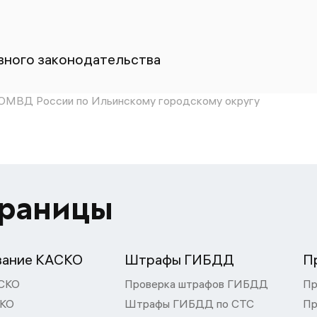
ного законодательства
МВД России по Ильинскому городскому округу
траницы
вание КАСКО
Штрафы ГИБДД
П
СКО
Проверка штрафов ГИБДД
Пр
СКО
Штрафы ГИБДД по СТС
Пр