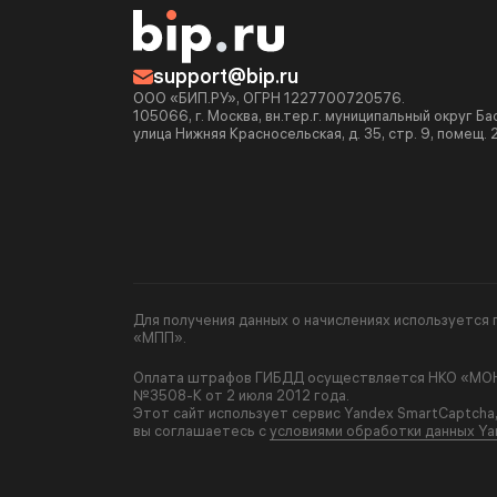
support@bip.ru
ООО «БИП.РУ», ОГРН 1227700720576.
105066, г. Москва, вн.тер.г. муниципальный округ Б
улица Нижняя Красносельская, д. 35, стр. 9, помещ. 
Для получения данных о начислениях используетс
«МПП».
Оплата штрафов ГИБДД осуществляется НКО «МОНЕ
№3508-К от 2 июля 2012 года.
Этот сайт использует сервис Yandex SmartCaptcha
вы соглашаетесь с
условиями обработки данных Ya