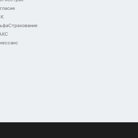
гласие
СК
ьфаСтрахование
АКС
нессанс