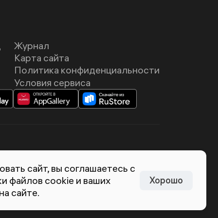
Д
Журнал
Карта сайта
Политика конфиденциальности
Условия сервиса
темия Лебедева
вать сайт, вы соглашаетесь с
и файлов cookie и ваших
Хорошо
на сайте.