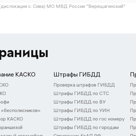
ислокация с. Сива) МО МВД России "Верещагинский"
траницы
вание КАСКО
Штрафы ГИБДД
П
СКО
Проверка штрафов ГИБДД
Пр
СКО
Штрафы ГИБДД по СТС
Пр
рофи
Штрафы ГИБДД по ВУ
Пр
 «бесполисников»
Штрафы ГИБДД по УИН
Пр
тор КАСКО
Штрафы ГИБДД по гос номеру
Пр
франшизой
Штрафы ГИБДД по городам
Пр
 старый автомобиль
Справочник КоАП РФ
Пр