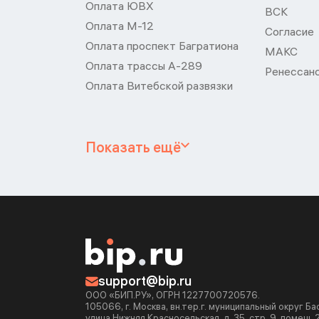
Оплата ЮВХ
ВСК
Оплата М-12
Согласие
Оплата проспект Багратиона
МАКС
Оплата трассы А-289
Ренессан
Оплата Витебской развязки
Показать ещё
support@bip.ru
ООО «БИП.РУ», ОГРН 1227700720576.
105066, г. Москва, вн.тер.г. муниципальный округ Б
улица Нижняя Красносельская, д. 35, стр. 9, помещ. 