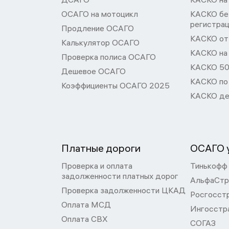
ОСАГО на мотоцикл
КАСКО бе
регистра
Продление ОСАГО
КАСКО от 
Калькулятор ОСАГО
КАСКО на
Проверка полиса ОСАГО
КАСКО 50
Дешевое ОСАГО
КАСКО по
Коэффициенты ОСАГО 2025
КАСКО де
Платные дороги
ОСАГО у
Проверка и оплата
Тинькофф
задолженности платных дорог
АльфаСтр
Проверка задолженности ЦКАД
Росгосст
Оплата МСД
Ингосстр
Оплата СВХ
СОГАЗ