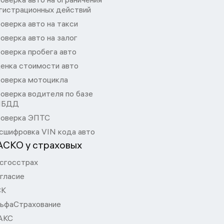
гистрационных действий
оверка авто на такси
оверка авто на залог
оверка пробега авто
енка стоимости авто
оверка мотоцикла
оверка водителя по базе
ИБДД
оверка ЭПТС
сшифровка VIN кода авто
АСКО у страховых
сгосстрах
гласие
СК
ьфаСтрахование
АКС