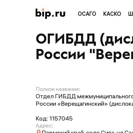
ОСАГО
КАСКО
Ш
ОГИБДД (дисл
России "Вер
Полное название:
Отдел ГИБДД межмуниципальног
России «Верещагинский» (дислокац
Код:
1157045
Адрес:
Пермский край, село Сива, ул Са