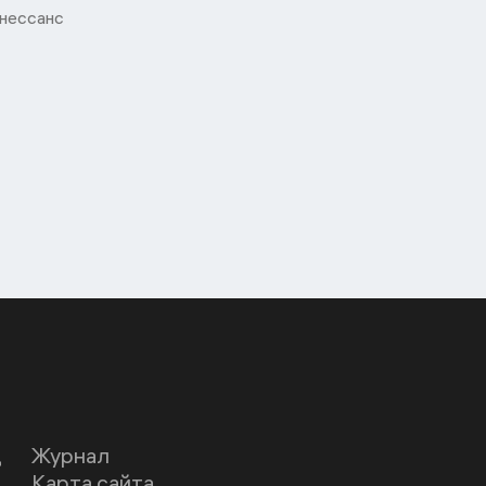
нессанс
Д
Журнал
Карта сайта