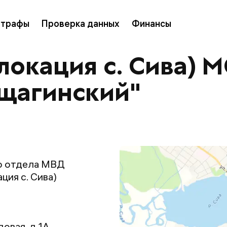
трафы
Проверка данных
Финансы
окация с. Сива) 
ещагинский"
о отдела МВД
ия с. Сива)
довая, д 1А