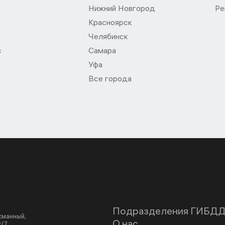
Нижний Новгород
Ре
Красноярск
Челябинск
с
Самара
Уфа
Все города
Подразделения ГИБД
асманный,
О нас
2/7