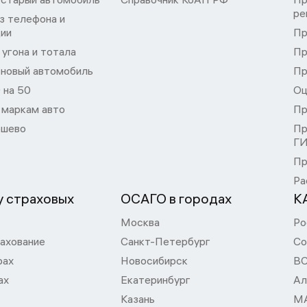
ре
з телефона и
ции
Пр
угона и тотала
Пр
 новый автомобиль
Пр
 на 50
Оц
 маркам авто
Пр
шево
Пр
Г
Пр
Ра
 страховых
ОСАГО в городах
К
Москва
Ро
ахование
Санкт-Петербург
Со
рах
Новосибирск
В
ах
Екатеринбург
Ал
Казань
М