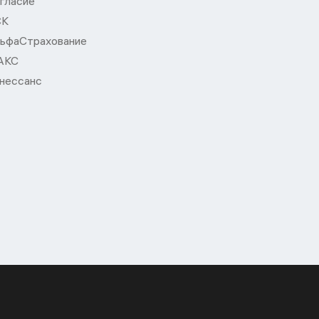
гласие
СК
ьфаСтрахование
АКС
нессанс