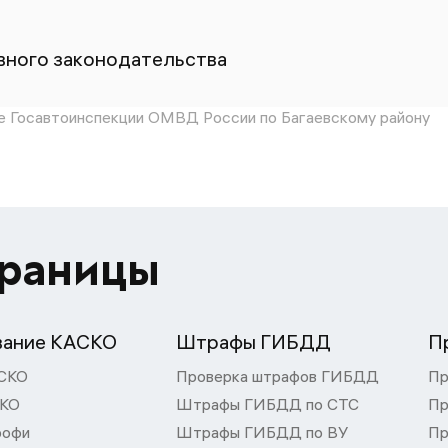
ного законодательства
 Госавтоинспекции ОМВД России по Багаевскому району
траницы
вание КАСКО
Штрафы ГИБДД
П
СКО
Проверка штрафов ГИБДД
Пр
СКО
Штрафы ГИБДД по СТС
Пр
рофи
Штрафы ГИБДД по ВУ
Пр