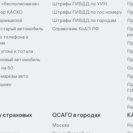
 «бесполисников»
Штрафы ГИБДД по УИН
Пр
тор КАСКО
Штрафы ГИБДД по гос номеру
Пр
франшизой
Штрафы ГИБДД по городам
Пр
 старый автомобиль
Справочник КоАП РФ
Пр
ре
з телефона и
ции
Пр
угона и тотала
Пр
 новый автомобиль
Пр
 на 50
Оц
 маркам авто
Пр
шево
Пр
Г
Пр
Ра
 страховых
ОСАГО в городах
К
Москва
Ро