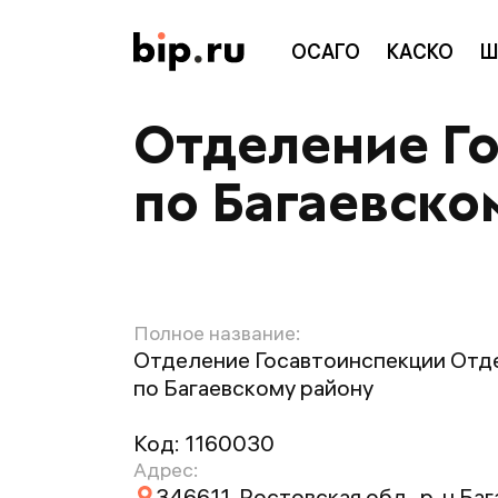
ОСАГО
КАСКО
Ш
Отделение Г
по Багаевско
Полное название:
Отделение Госавтоинспекции Отд
по Багаевскому району
Код:
1160030
Адрес:
346611, Ростовская обл., р-н Баг