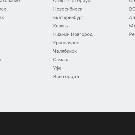
ахование
Санкт-Петербург
Со
рах
Новосибирск
В
ах
Екатеринбург
Ал
Казань
М
Нижний Новгород
Ре
Красноярск
Челябинск
с
Самара
Уфа
Все города