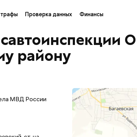
трафы
Проверка данных
Финансы
осавтоинспекции 
му району
ела МВД России
аевский, ст-ца