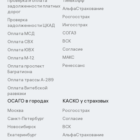
Проверка и оплата
Тинькофф
задолженности платных
АльфаСтрахование
дорог
Росгосстрах
Проверка
Ингосстрах
задолженности ЦКАД
СОГАЗ
Оплата МСД
ВСК
Оплата СВХ
Согласие
Оплата ЮВХ
МАКС
Оплата М-12
Ренессанс
Оплата проспект
Багратиона
Оплата трассы А-289
Оплата Витебской
развязки
ОСАГО в городах
КАСКО у страховых
Москва
Росгосстрах
Санкт-Петербург
Согласие
Новосибирск
ВСК
Екатеринбург
АльфаСтрахование