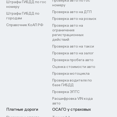
Проверка авто по гос
Штрафы ГИБДД по гос
номеру
номеру
Проверка авто на ДТП
Штрафы ГИБДД по
городам
Проверка авто на розыск
Справочник КоАП РФ
Проверка авто на
ограничения
регистрационных
действий
Проверка авто на такси
Проверка авто на залог
Проверка пробега авто
Оценка стоимости авто
Проверка мотоцикла
Проверка водителя по
базе ГИБДД
Проверка ЭПТС
Расшифровка VIN кода
авто
Платные дороги
ОСАГО у страховых