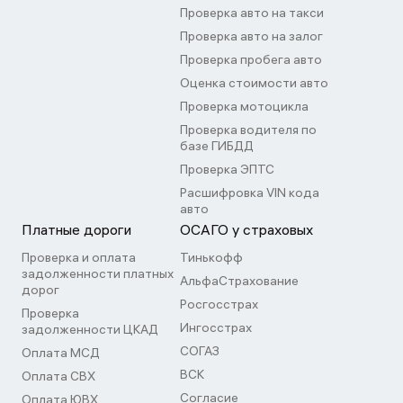
Проверка авто на такси
Проверка авто на залог
Проверка пробега авто
Оценка стоимости авто
Проверка мотоцикла
Проверка водителя по
базе ГИБДД
Проверка ЭПТС
Расшифровка VIN кода
авто
Платные дороги
ОСАГО у страховых
Проверка и оплата
Тинькофф
задолженности платных
АльфаСтрахование
дорог
Росгосстрах
Проверка
Ингосстрах
задолженности ЦКАД
СОГАЗ
Оплата МСД
ВСК
Оплата СВХ
Согласие
Оплата ЮВХ