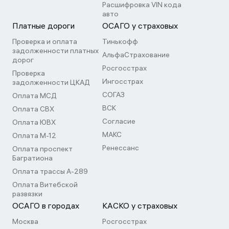
Расшифровка VIN кода
авто
Платные дороги
ОСАГО у страховых
Проверка и оплата
Тинькофф
задолженности платных
АльфаСтрахование
дорог
Росгосстрах
Проверка
Ингосстрах
задолженности ЦКАД
СОГАЗ
Оплата МСД
ВСК
Оплата СВХ
Согласие
Оплата ЮВХ
МАКС
Оплата М-12
Ренессанс
Оплата проспект
Багратиона
Оплата трассы А-289
Оплата Витебской
развязки
ОСАГО в городах
КАСКО у страховых
Москва
Росгосстрах