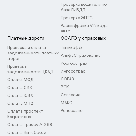
Проверка водителя по
базе ГИБДД
Проверка ЭПТС
Расшифровка VIN кода
авто
Платные дороги
ОСАГО у страховых
Проверка и оплата
Тинькофф
задолженности платных
АльфаСтрахование
дорог
Росгосстрах
Проверка
Ингосстрах
задолженности ЦКАД
СОГАЗ
Оплата МСД
ВСК
Оплата СВХ
Согласие
Оплата ЮВХ
МАКС
Оплата М-12
Ренессанс
Оплата проспект
Багратиона
Оплата трассы А-289
Оплата Витебской