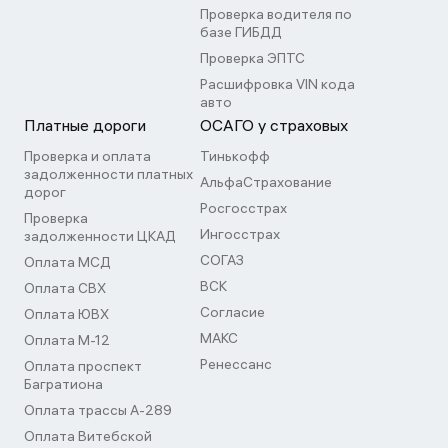
Проверка водителя по
базе ГИБДД
Проверка ЭПТС
Расшифровка VIN кода
авто
Платные дороги
ОСАГО у страховых
Проверка и оплата
Тинькофф
задолженности платных
АльфаСтрахование
дорог
Росгосстрах
Проверка
Ингосстрах
задолженности ЦКАД
СОГАЗ
Оплата МСД
ВСК
Оплата СВХ
Согласие
Оплата ЮВХ
МАКС
Оплата М-12
Ренессанс
Оплата проспект
Багратиона
Оплата трассы А-289
Оплата Витебской