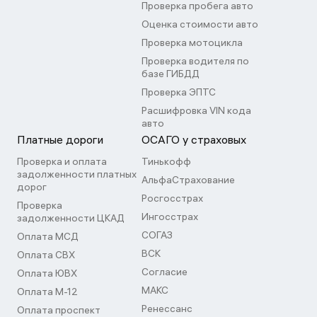
Проверка пробега авто
Оценка стоимости авто
Проверка мотоцикла
Проверка водителя по
базе ГИБДД
Проверка ЭПТС
Расшифровка VIN кода
авто
Платные дороги
ОСАГО у страховых
Проверка и оплата
Тинькофф
задолженности платных
АльфаСтрахование
дорог
Росгосстрах
Проверка
Ингосстрах
задолженности ЦКАД
СОГАЗ
Оплата МСД
ВСК
Оплата СВХ
Согласие
Оплата ЮВХ
МАКС
Оплата М-12
Ренессанс
Оплата проспект