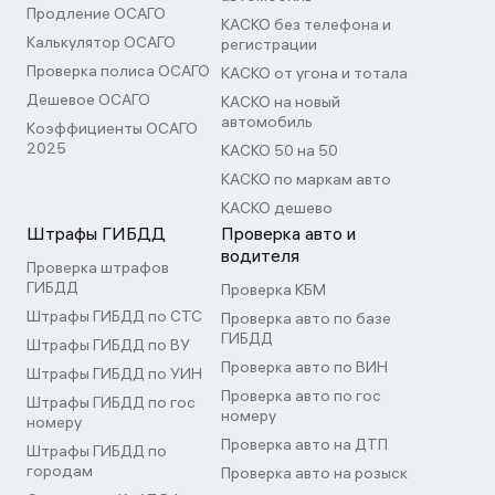
Продление ОСАГО
КАСКО без телефона и
Калькулятор ОСАГО
регистрации
Проверка полиса ОСАГО
КАСКО от угона и тотала
Дешевое ОСАГО
КАСКО на новый
автомобиль
Коэффициенты ОСАГО
2025
КАСКО 50 на 50
КАСКО по маркам авто
КАСКО дешево
Штрафы ГИБДД
Проверка авто и
водителя
Проверка штрафов
ГИБДД
Проверка КБМ
Штрафы ГИБДД по СТС
Проверка авто по базе
ГИБДД
Штрафы ГИБДД по ВУ
Проверка авто по ВИН
Штрафы ГИБДД по УИН
Проверка авто по гос
Штрафы ГИБДД по гос
номеру
номеру
Проверка авто на ДТП
Штрафы ГИБДД по
городам
Проверка авто на розыск