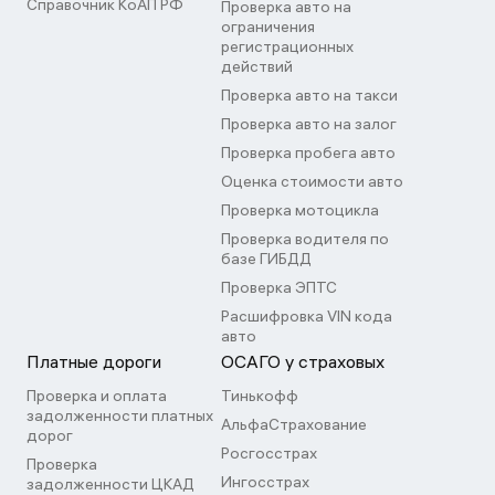
Справочник КоАП РФ
Проверка авто на
ограничения
регистрационных
действий
Проверка авто на такси
Проверка авто на залог
Проверка пробега авто
Оценка стоимости авто
Проверка мотоцикла
Проверка водителя по
базе ГИБДД
Проверка ЭПТС
Расшифровка VIN кода
авто
Платные дороги
ОСАГО у страховых
Проверка и оплата
Тинькофф
задолженности платных
АльфаСтрахование
дорог
Росгосстрах
Проверка
Ингосстрах
задолженности ЦКАД