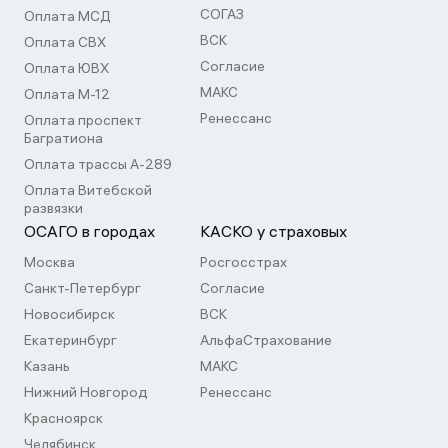
СОГАЗ
Оплата МСД
ВСК
Оплата СВХ
Согласие
Оплата ЮВХ
МАКС
Оплата М-12
Ренессанс
Оплата проспект
Багратиона
Оплата трассы А-289
Оплата Витебской
развязки
ОСАГО в городах
КАСКО у страховых
Москва
Росгосстрах
Санкт-Петербург
Согласие
Новосибирск
ВСК
Екатеринбург
АльфаСтрахование
Казань
МАКС
Нижний Новгород
Ренессанс
Красноярск
Челябинск