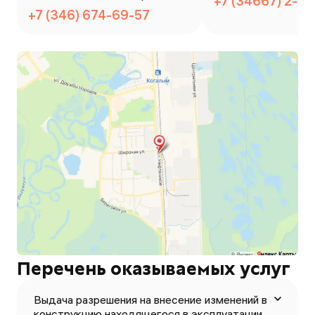
+7 (34667) 2-3
ие
+7 (346) 674-69-57
Перечень оказываемых услуг
Выдача разрешения на внесение изменений в
конструкцию находящегося в эксплуатации