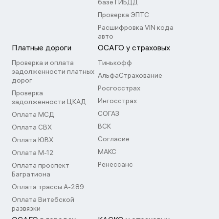
базе ГИБДД
Проверка ЭПТС
Расшифровка VIN кода
авто
Платные дороги
ОСАГО у страховых
Проверка и оплата
Тинькофф
задолженности платных
АльфаСтрахование
дорог
Росгосстрах
Проверка
Ингосстрах
задолженности ЦКАД
СОГАЗ
Оплата МСД
ВСК
Оплата СВХ
Согласие
Оплата ЮВХ
МАКС
Оплата М-12
Ренессанс
Оплата проспект
Багратиона
Оплата трассы А-289
Оплата Витебской
развязки