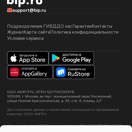
support@bip.ru
Подразделения ГИБДД
О нас
Гарантии
Контакты
Журнал
Карта сайта
Политика конфиденциальности
Условия сервиса
ООО «БИП.РУ», ОГРН 1227700720576.
105066, г. Москва, вн.тер.г. муниципальный округ Басманный,
улица Нижняя Красносельская, д. 35, стр. 9, помещ. 2/7
Для получения данных о начислениях используется программный
комплекс ООО «МПП».
Оплата штрафов ГИБДД осуществляется НКО «МОНЕТА.РУ» (ООО).
Лицензия ЦБ РФ №3508-К от 2 июля 2012 года.