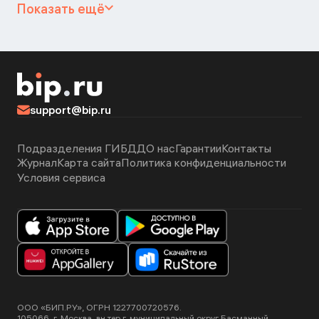
Показать ещё
support@bip.ru
Подразделения ГИБДД
О нас
Гарантии
Контакты
Журнал
Карта сайта
Политика конфиденциальности
Условия сервиса
ООО «БИП.РУ», ОГРН 1227700720576.
105066, г. Москва, вн.тер.г. муниципальный округ Басманный,