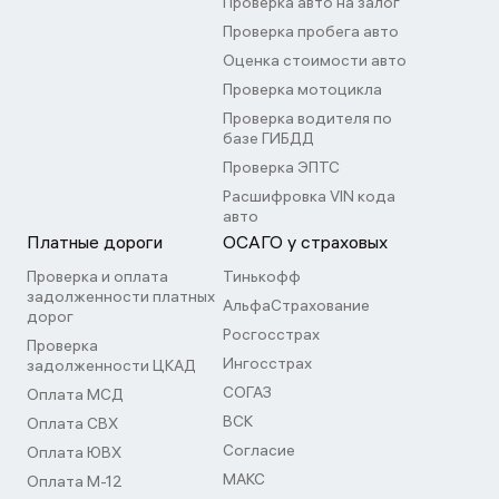
Проверка авто на залог
Проверка пробега авто
Оценка стоимости авто
Проверка мотоцикла
Проверка водителя по
базе ГИБДД
Проверка ЭПТС
Расшифровка VIN кода
авто
Платные дороги
ОСАГО у страховых
Проверка и оплата
Тинькофф
задолженности платных
АльфаСтрахование
дорог
Росгосстрах
Проверка
Ингосстрах
задолженности ЦКАД
СОГАЗ
Оплата МСД
ВСК
Оплата СВХ
Согласие
Оплата ЮВХ
МАКС
Оплата М-12