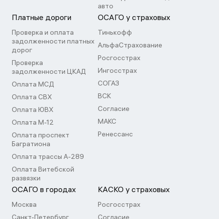
авто
Платные дороги
ОСАГО у страховых
Проверка и оплата
Тинькофф
задолженности платных
АльфаСтрахование
дорог
Росгосстрах
Проверка
Ингосстрах
задолженности ЦКАД
СОГАЗ
Оплата МСД
ВСК
Оплата СВХ
Согласие
Оплата ЮВХ
МАКС
Оплата М-12
Ренессанс
Оплата проспект
Багратиона
Оплата трассы А-289
Оплата Витебской
развязки
ОСАГО в городах
КАСКО у страховых
Москва
Росгосстрах
Санкт-Петербург
Согласие