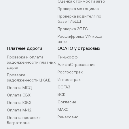
Оценка стоимости авто
Проверка мотоцикла
Проверка водителя по
базе ГИБДД
Проверка ЭПТС
Расшифровка VIN кода
авто
Платные дороги
ОСАГО у страховых
Проверка и оплата
Тинькофф
задолженности платных
АльфаСтрахование
дорог
Росгосстрах
Проверка
Ингосстрах
задолженности ЦКАД
СОГАЗ
Оплата МСД
ВСК
Оплата СВХ
Согласие
Оплата ЮВХ
МАКС
Оплата М-12
Ренессанс
Оплата проспект
Багратиона