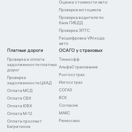
Оценка стоимости авто
Проверка мотоцикла
Проверка водителя по
базе ГИБДД
Проверка ЭПТС
Расшифровка VIN кода
авто
Платные дороги
ОСАГО у страховых
Проверка и оплата
Тинькофф
задолженности платных
АльфаСтрахование
дорог
Росгосстрах
Проверка
Ингосстрах
задолженности ЦКАД
СОГАЗ
Оплата МСД
ВСК
Оплата СВХ
Согласие
Оплата ЮВХ
МАКС
Оплата М-12
Ренессанс
Оплата проспект
Багратиона