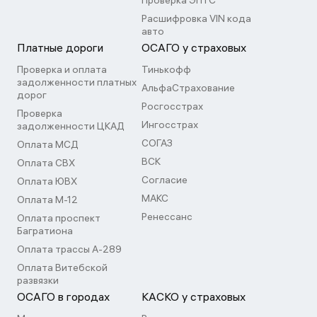
Проверка ЭПТС
Расшифровка VIN кода
авто
Платные дороги
ОСАГО у страховых
Проверка и оплата
Тинькофф
задолженности платных
АльфаСтрахование
дорог
Росгосстрах
Проверка
Ингосстрах
задолженности ЦКАД
СОГАЗ
Оплата МСД
ВСК
Оплата СВХ
Согласие
Оплата ЮВХ
МАКС
Оплата М-12
Ренессанс
Оплата проспект
Багратиона
Оплата трассы А-289
Оплата Витебской
развязки
ОСАГО в городах
КАСКО у страховых