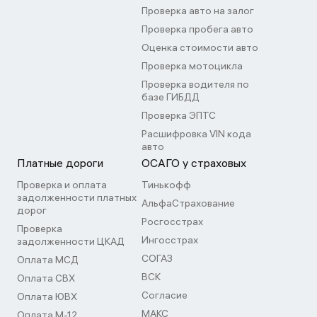
Проверка авто на залог
Проверка пробега авто
Оценка стоимости авто
Проверка мотоцикла
Проверка водителя по
базе ГИБДД
Проверка ЭПТС
Расшифровка VIN кода
авто
Платные дороги
ОСАГО у страховых
Проверка и оплата
Тинькофф
задолженности платных
АльфаСтрахование
дорог
Росгосстрах
Проверка
Ингосстрах
задолженности ЦКАД
СОГАЗ
Оплата МСД
ВСК
Оплата СВХ
Согласие
Оплата ЮВХ
МАКС
Оплата М-12