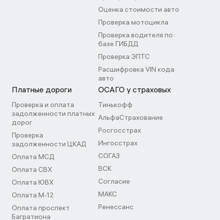
Оценка стоимости авто
Проверка мотоцикла
Проверка водителя по
базе ГИБДД
Проверка ЭПТС
Расшифровка VIN кода
авто
Платные дороги
ОСАГО у страховых
Проверка и оплата
Тинькофф
задолженности платных
АльфаСтрахование
дорог
Росгосстрах
Проверка
Ингосстрах
задолженности ЦКАД
СОГАЗ
Оплата МСД
ВСК
Оплата СВХ
Согласие
Оплата ЮВХ
МАКС
Оплата М-12
Ренессанс
Оплата проспект
Багратиона