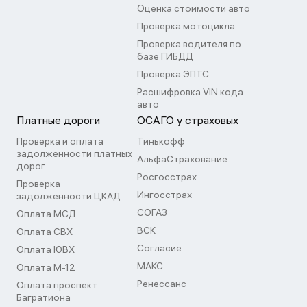
Оценка стоимости авто
Проверка мотоцикла
Проверка водителя по
базе ГИБДД
Проверка ЭПТС
Расшифровка VIN кода
авто
Платные дороги
ОСАГО у страховых
Проверка и оплата
Тинькофф
задолженности платных
АльфаСтрахование
дорог
Росгосстрах
Проверка
Ингосстрах
задолженности ЦКАД
СОГАЗ
Оплата МСД
ВСК
Оплата СВХ
Согласие
Оплата ЮВХ
МАКС
Оплата М-12
Ренессанс
Оплата проспект
Багратиона