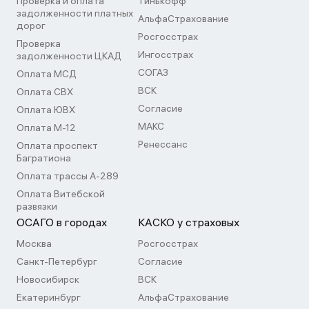
Проверка и оплата
Тинькофф
задолженности платных
АльфаСтрахование
дорог
Росгосстрах
Проверка
Ингосстрах
задолженности ЦКАД
СОГАЗ
Оплата МСД
ВСК
Оплата СВХ
Согласие
Оплата ЮВХ
МАКС
Оплата М-12
Ренессанс
Оплата проспект
Багратиона
Оплата трассы А-289
Оплата Витебской
развязки
ОСАГО в городах
КАСКО у страховых
Москва
Росгосстрах
Санкт-Петербург
Согласие
Новосибирск
ВСК
Екатеринбург
АльфаСтрахование