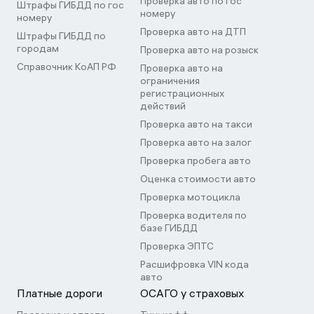
Проверка авто по гос
Штрафы ГИБДД по гос
номеру
номеру
Проверка авто на ДТП
Штрафы ГИБДД по
городам
Проверка авто на розыск
Справочник КоАП РФ
Проверка авто на
ограничения
регистрационных
действий
Проверка авто на такси
Проверка авто на залог
Проверка пробега авто
Оценка стоимости авто
Проверка мотоцикла
Проверка водителя по
базе ГИБДД
Проверка ЭПТС
Расшифровка VIN кода
авто
Платные дороги
ОСАГО у страховых