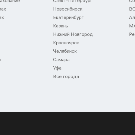
ахование
Санкт-Петербург
Со
рах
Новосибирск
В
ах
Екатеринбург
Ал
Казань
М
Нижний Новгород
Ре
Красноярск
Челябинск
с
Самара
Уфа
Все города