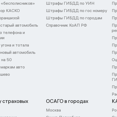
 «бесполисников»
Штрафы ГИБДД по УИН
Пр
тор КАСКО
Штрафы ГИБДД по гос номеру
Пр
франшизой
Штрафы ГИБДД по городам
Пр
 старый автомобиль
Справочник КоАП РФ
Пр
ре
з телефона и
ции
Пр
угона и тотала
Пр
 новый автомобиль
Пр
 на 50
Оц
 маркам авто
Пр
шево
Пр
Г
Пр
Ра
 страховых
ОСАГО в городах
К
Москва
Ро