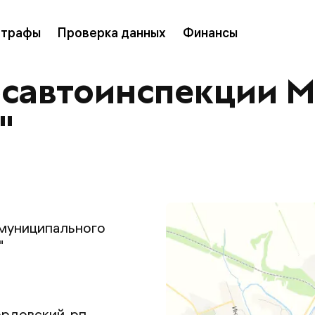
трафы
Проверка данных
Финансы
осавтоинспекции 
"
муниципального
"
рдовский, рп.