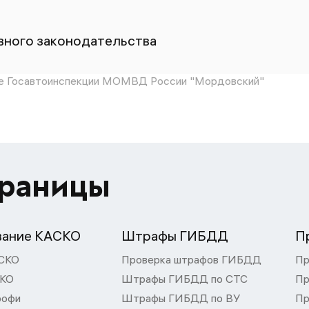
ного законодательства
е Госавтоинспекции МОМВД России "Мордовский"
траницы
вание КАСКО
Штрафы ГИБДД
П
СКО
Проверка штрафов ГИБДД
Пр
СКО
Штрафы ГИБДД по СТС
Пр
рофи
Штрафы ГИБДД по ВУ
Пр