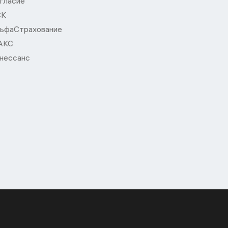
гласие
СК
ьфаСтрахование
АКС
нессанс