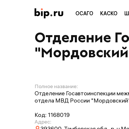
ОСАГО
КАСКО
Ш
Отделение Г
"Мордовский
Полное название:
Отделение Госавтоинспекции меж
отдела МВД России "Мордовский
Код:
1168019
Адрес:
393600, Тамбовская обл., р-н Мо