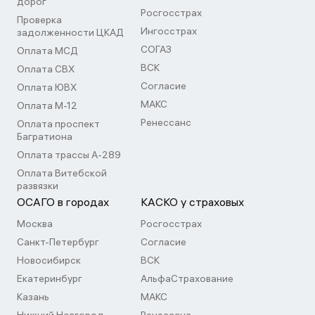
дорог
Росгосстрах
Проверка
Ингосстрах
задолженности ЦКАД
СОГАЗ
Оплата МСД
ВСК
Оплата СВХ
Согласие
Оплата ЮВХ
МАКС
Оплата М-12
Ренессанс
Оплата проспект
Багратиона
Оплата трассы А-289
Оплата Витебской
развязки
ОСАГО в городах
КАСКО у страховых
Москва
Росгосстрах
Санкт-Петербург
Согласие
Новосибирск
ВСК
Екатеринбург
АльфаСтрахование
Казань
МАКС