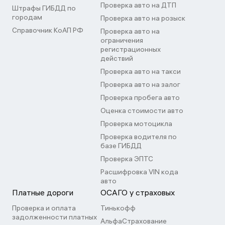
Проверка авто на ДТП
Штрафы ГИБДД по
городам
Проверка авто на розыск
Справочник КоАП РФ
Проверка авто на
ограничения
регистрационных
действий
Проверка авто на такси
Проверка авто на залог
Проверка пробега авто
Оценка стоимости авто
Проверка мотоцикла
Проверка водителя по
базе ГИБДД
Проверка ЭПТС
Расшифровка VIN кода
авто
Платные дороги
ОСАГО у страховых
Проверка и оплата
Тинькофф
задолженности платных
АльфаСтрахование